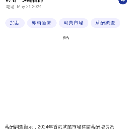
經濟一週編輯部
May 21 2024
職場
科
技
加薪
即時新聞
就業市場
薪酬調查
職
場
廣告
生
活
時
事
專
欄
訂
閱
專
薪酬調查顯示，2024年香港就業市場整體薪酬增長為
區