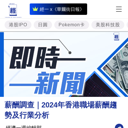
即
經一 x《華爾街日報》
時
財
港股IPO
日圓
Pokemon卡
美股科技股
經
專
題
投
資
樓
市
理
薪酬調查｜2024年香港職場薪酬趨
財
勢及行業分析
商
業