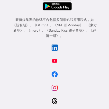
新傳媒集團的數碼平台包括多個網站和應用程式，如
《新假期》
、
《GOtrip》
、
《NM+新Monday》
、
《東方
新地》
、
《more》
、
《Sunday Kiss 親子童萌》
、
《經
濟一週》
。