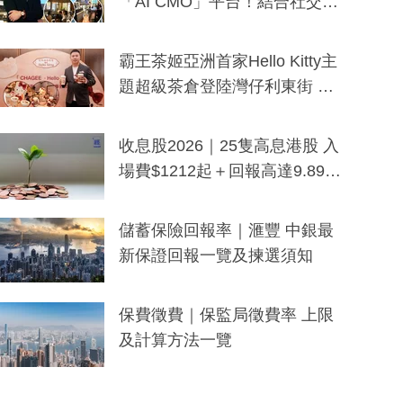
「AI CMO」平台！結合社交聆
聽與廣東話大模型 助中小企數
分鐘生成「貼地」宣傳短片
霸王茶姬亞洲首家Hello Kitty主
題超級茶倉登陸灣仔利東街 推
出首創「伯爵紅茶色」Hello Kitt
y及香港限定特調系列
收息股2026｜25隻高息港股 入
場費$1212起＋回報高達9.89
厘！持續更新
儲蓄保險回報率｜滙豐 中銀最
新保證回報一覽及揀選須知
保費徵費｜保監局徵費率 上限
及計算方法一覽