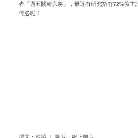
者「過五關斬六將」，最近有研究指有72%僱
何必呢！
撰文：浩德 ｜ 圖片：網上圖片