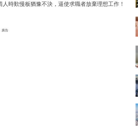
主請人時歎慢板猶豫不決，逼使求職者放棄理想工作！
廣告