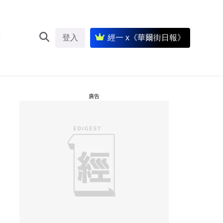
登入
經一 x《華爾街日報》
廣告