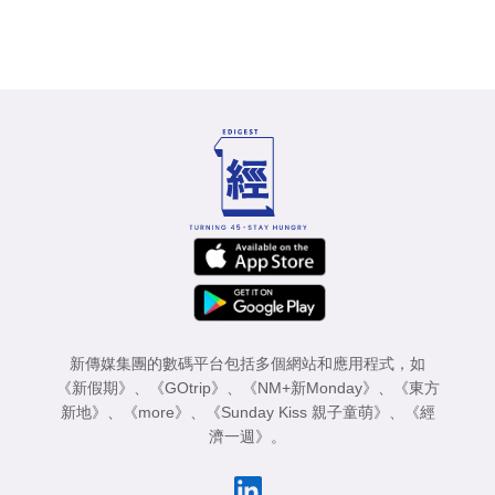
新傳媒集團的數碼平台包括多個網站和應用程式，如
《新假期》
、
《GOtrip》
、
《NM+新Monday》
、
《東方
新地》
、
《more》
、
《Sunday Kiss 親子童萌》
、
《經
濟一週》
。