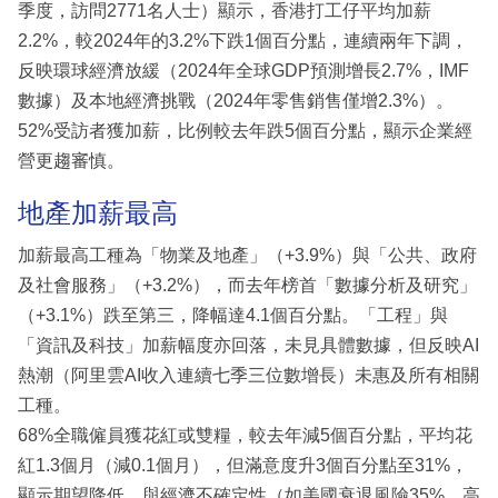
季度，訪問2771名人士）顯示，香港打工仔平均加薪
2.2%，較2024年的3.2%下跌1個百分點，連續兩年下調，
反映環球經濟放緩（2024年全球GDP預測增長2.7%，IMF
數據）及本地經濟挑戰（2024年零售銷售僅增2.3%）。
52%受訪者獲加薪，比例較去年跌5個百分點，顯示企業經
營更趨審慎。
地產加薪最高
加薪最高工種為「物業及地產」（+3.9%）與「公共、政府
及社會服務」（+3.2%），而去年榜首「數據分析及研究」
（+3.1%）跌至第三，降幅達4.1個百分點。「工程」與
「資訊及科技」加薪幅度亦回落，未見具體數據，但反映AI
熱潮（阿里雲AI收入連續七季三位數增長）未惠及所有相關
工種。
68%全職僱員獲花紅或雙糧，較去年減5個百分點，平均花
紅1.3個月（減0.1個月），但滿意度升3個百分點至31%，
顯示期望降低，與經濟不確定性（如美國衰退風險35%，高