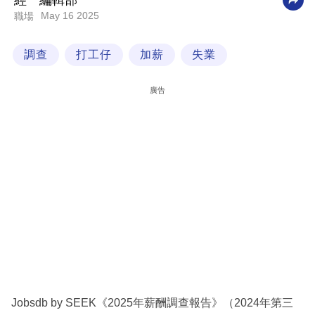
經一編輯部
May 16 2025
職場
科
技
調查
打工仔
加薪
失業
職
場
廣告
生
活
時
事
專
欄
訂
閱
專
Jobsdb by SEEK《2025年薪酬調查報告》（2024年第三
區