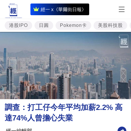
即
經一 x《華爾街日報》
時
財
港股IPO
日圓
Pokemon卡
美股科技股
經
專
題
投
資
樓
市
理
調查：打工仔今年平均加薪2.2% 高
財
達74%人曾擔心失業
商
業