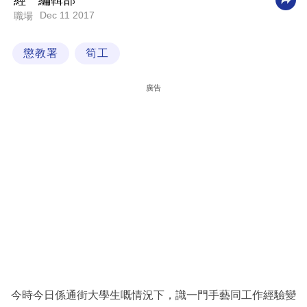
經一編輯部
Dec 11 2017
職場
科
技
懲教署
筍工
職
場
廣告
生
活
時
事
專
欄
訂
閱
專
今時今日係通街大學生嘅情況下，識一門手藝同工作經驗變
區