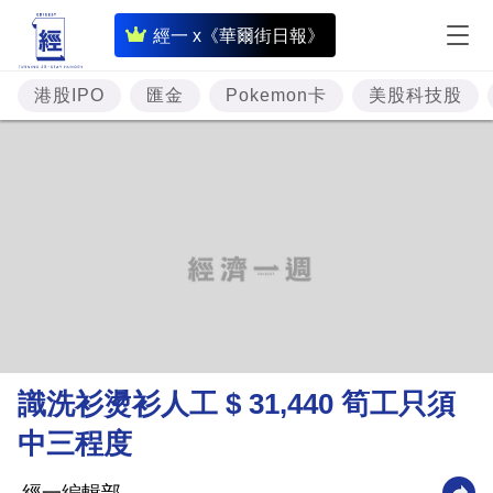
即
經一 x《華爾街日報》
時
財
港股IPO
匯金
Pokemon卡
美股科技股
經
專
題
投
資
樓
市
理
識洗衫燙衫人工 $ 31,440 筍工只須
財
中三程度
商
業