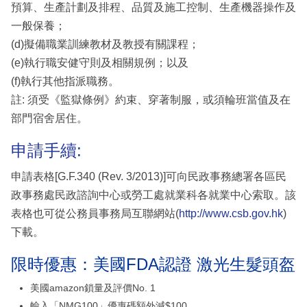
預算、生產計劃及排程、品質及施工控制、生產機器操作及
一般保養；
(d)擬備職業訓練教材及教授有關課程；
(e)執行職安健守則及相關規例；以及
(f)執行其他指派職務。
註: 須受《監獄條例》約束、穿著制服，或須輪班當值及在
部門宿舍居住。
申請手續:
申請表格[G.F.340 (Rev. 3/2013)]可向民政事務總署各區民
政事務處民政諮詢中心或勞工處就業科各就業中心索取。該
表格也可從公務員事務局互聯網站(
http://www.csb.gov.hk
)
下載。
限時優惠：美國FDA認證 激光生髮頭盔
美國amazon鎖量及評價No. 1
輸入「NMG100」優惠碼額外減$100