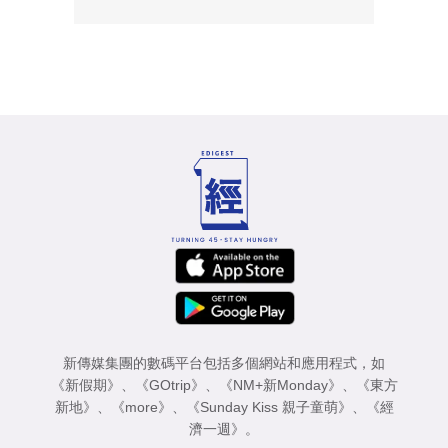
新傳媒集團的數碼平台包括多個網站和應用程式，如
《新假期》
、
《GOtrip》
、
《NM+新Monday》
、
《東方
新地》
、
《more》
、
《Sunday Kiss 親子童萌》
、
《經
濟一週》
。