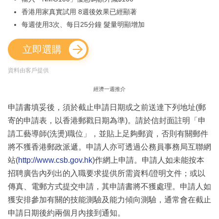
香港用家真實試用 8週後效果已經顯著
每週使用3次、每日25分鐘 髮量明顯增加
立即選購
資料由客戶提供
經濟一週推介
申請書填妥後，須於截止申請日期或之前送達下列地址(郵
寄的申請表，以香港郵戳日期為準)。請於信封面註明「申
請工藝導師(洗燙)職位」，並貼上足夠郵資，否則有關郵件
將不獲香港郵政派遞。申請人亦可透過公務員事務局互聯網
站(
http://www.csb.gov.hk
)作網上申請。申請人如未能按本
招聘廣告內列出的入職要求提供所需資料/證明文件；或以
傳真、電郵方式提交申請，其申請書將不獲處理。申請人如
獲安排參加有關的技能測驗及能力傾向測驗，通常會在截止
申請日期後約兩個月內接到通知。