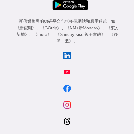
新傳媒集團的數碼平台包括多個網站和應用程式，如
《新假期》
、
《GOtrip》
、
《NM+新Monday》
、
《東方
新地》
、
《more》
、
《Sunday Kiss 親子童萌》
、
《經
濟一週》
。