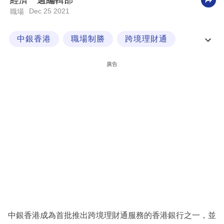
經濟一週編輯部
Dec 25 2021
職場
科
技
中銀香港
職場制勝
跨境理財通
職
大灣區佈陣
場
廣告
生
活
時
事
專
欄
訂
閱
專
中銀香港成為首批推出跨境理財通服務的香港銀行之一，並
區