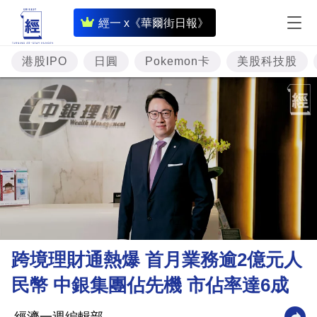
即
經一 x《華爾街日報》
時
財
港股IPO
日圓
Pokemon卡
美股科技股
經
專
題
投
資
樓
市
理
跨境理財通熱爆 首月業務逾2億元人
財
民幣 中銀集團佔先機 市佔率達6成
商
業