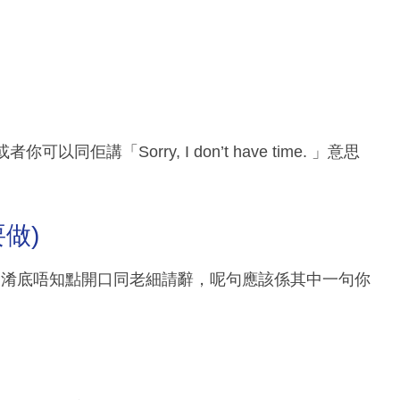
講「Sorry, I don’t have time. 」意思
定要做)
又淆底唔知點開口同老細請辭，呢句應該係其中一句你