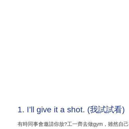
1. I’ll give it a shot. (我試試看)
有時同事會邀請你放?工一齊去做gym，雖然自