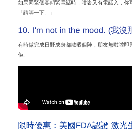
如果同緊個客傾緊電話時，咁岩又有電話入，你可以咁同個客
「請等一下。」
10. I’m not in the mood. 
有時做完成日野成身都散晒個陣，朋友無啦啦即
佢。
限時優惠：美國FDA認證 激光