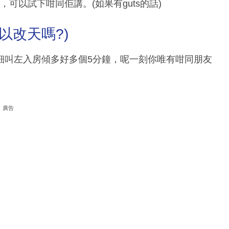
，可以試下咁同佢講。(如果有guts的話)
? (可以改天嗎?)
細叫左入房傾多好多個5分鐘，呢一刻你唯有咁同朋友
廣告