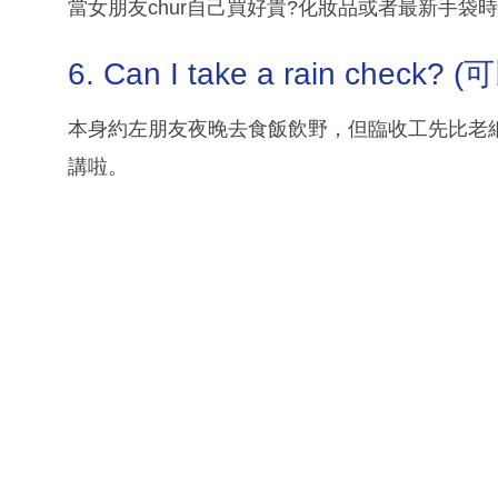
當女朋友chur自己買好貴?化妝品或者最新手袋時
6. Can I take a rain check
本身約左朋友夜晚去食飯飲野，但臨收工先比老
講啦。