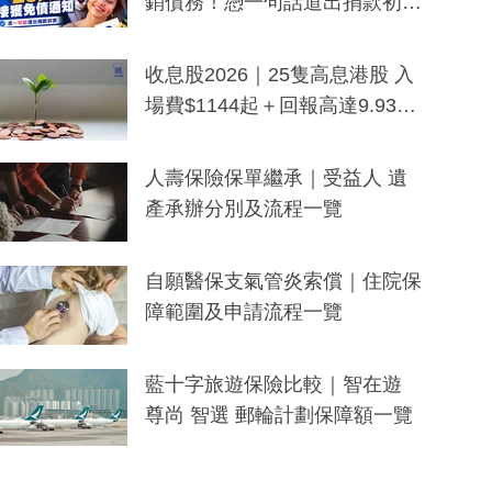
銷債務！憑一句話道出捐款初
衷：加州26萬人接獲免債通知、
一度被誤當詐騙手段
收息股2026｜25隻高息港股 入
場費$1144起＋回報高達9.93
厘！持續更新
人壽保險保單繼承｜受益人 遺
產承辦分別及流程一覽
自願醫保支氣管炎索償｜住院保
障範圍及申請流程一覽
藍十字旅遊保險比較｜智在遊
尊尚 智選 郵輪計劃保障額一覽