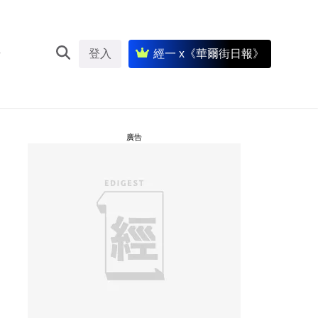
登入
經一 x《華爾街日報》
廣告