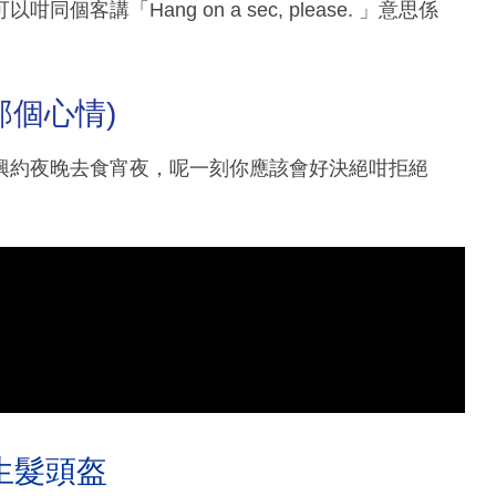
講「Hang on a sec, please. 」意思係
(我沒那個心情)
興約夜晚去食宵夜，呢一刻你應該會好決絕咁拒絕
生髮頭盔