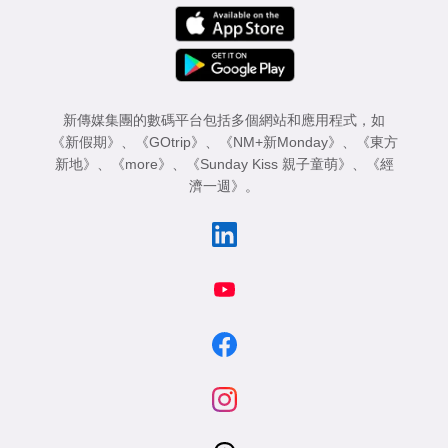
新傳媒集團的數碼平台包括多個網站和應用程式，如
《新假期》
、
《GOtrip》
、
《NM+新Monday》
、
《東方
新地》
、
《more》
、
《Sunday Kiss 親子童萌》
、
《經
濟一週》
。