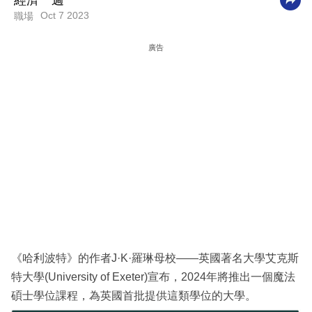
經濟一週
Oct 7 2023
職場
科
技
廣告
職
場
生
活
時
事
專
欄
訂
《哈利波特》的作者J·K·羅琳母校——英國著名大學艾克斯
閱
特大學(University of Exeter)宣布，2024年將推出一個魔法
專
碩士學位課程，為英國首批提供這類學位的大學。
區