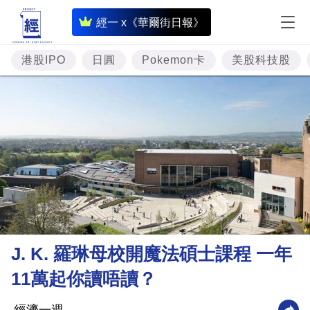
即
經一 x《華爾街日報》
時
財
港股IPO
日圓
Pokemon卡
美股科技股
經
專
題
投
資
樓
市
理
J. K. 羅琳母校開魔法碩士課程 一年
財
11萬起你讀唔讀？
商
業