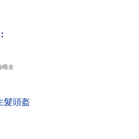
：
你唔去
生髮頭盔