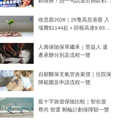
銷債務！憑一句話道出捐款初
衷：加州26萬人接獲免債通知、
一度被誤當詐騙手段
收息股2026｜25隻高息港股 入
場費$1144起＋回報高達9.93
厘！持續更新
人壽保險保單繼承｜受益人 遺
產承辦分別及流程一覽
自願醫保支氣管炎索償｜住院保
障範圍及申請流程一覽
藍十字旅遊保險比較｜智在遊
尊尚 智選 郵輪計劃保障額一覽