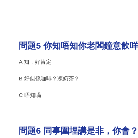
問題5 你知唔知你老闆鐘意飲
A 知，好肯定
B 好似係咖啡？凍奶茶？
C 唔知喎
問題6 同事圍埋講是非，你會