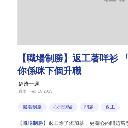
【職場制勝】返工著咩衫 「
你係咪下個升職
經濟一週
Feb 15 2019
職場
職場制勝
心理測驗
問題
返工
【
職場制勝
】返工除了求加薪，更關心的問題當