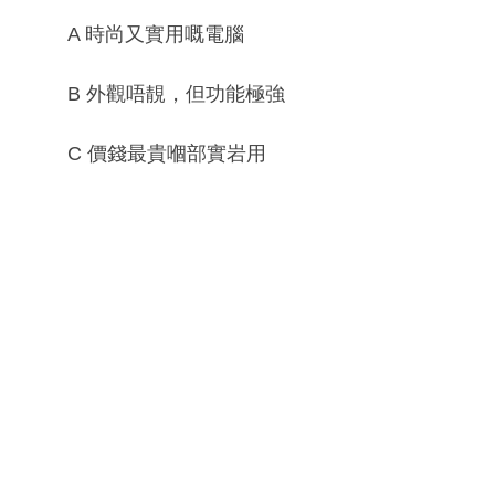
A 時尚又實用嘅電腦
B 外觀唔靚，但功能極強
C 價錢最貴嗰部實岩用