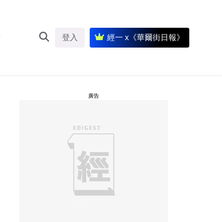
登入
經一 x《華爾街日報》
廣告