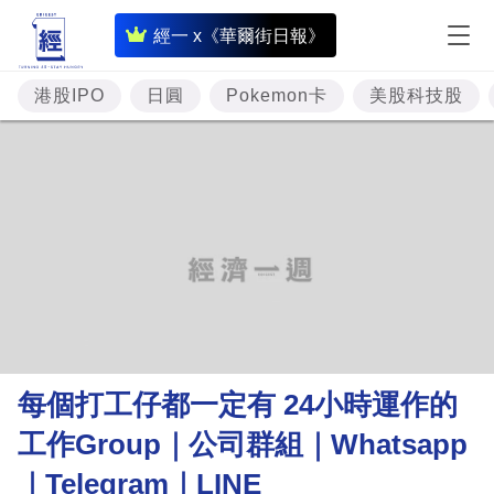
即
經一 x《華爾街日報》
時
財
港股IPO
日圓
Pokemon卡
美股科技股
經
專
題
投
資
樓
市
理
每個打工仔都一定有 24小時運作的
財
工作Group｜公司群組｜Whatsapp
商
｜Telegram｜LINE
業