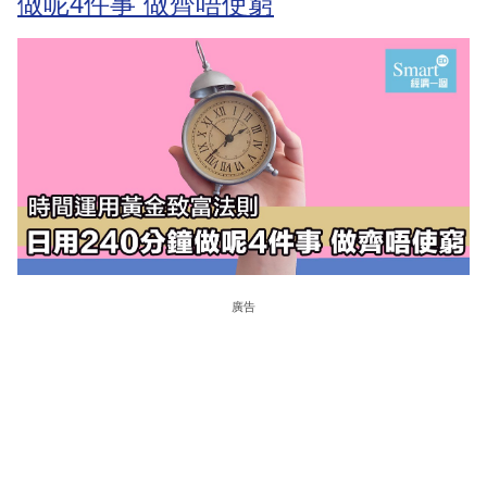
做呢4件事 做齊唔使窮
廣告