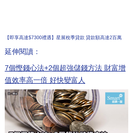
【即享高達$7300禮遇】星展稅季貸款 貸款額高達2百萬
延伸閱讀：
7個慳錢心法+2個超強儲錢方法 財富增
值效率高一倍 好快變富人