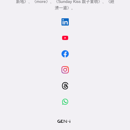
新地》
、
《more》
、
《Sunday Kiss 親子童萌》
、
《經
濟一週》
。