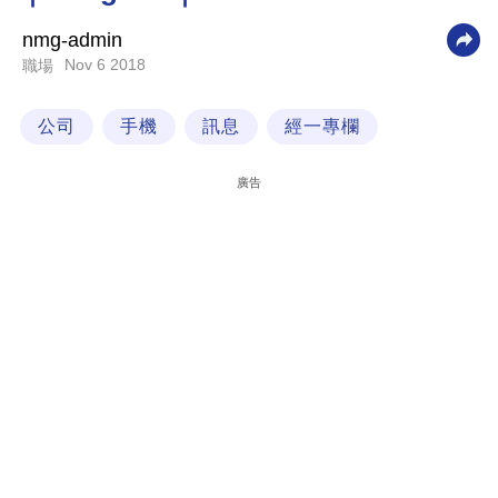
科
nmg-admin
技
Nov 6 2018
職場
職
公司
手機
訊息
經一專欄
場
生
廣告
活
時
事
專
欄
訂
閱
專
區