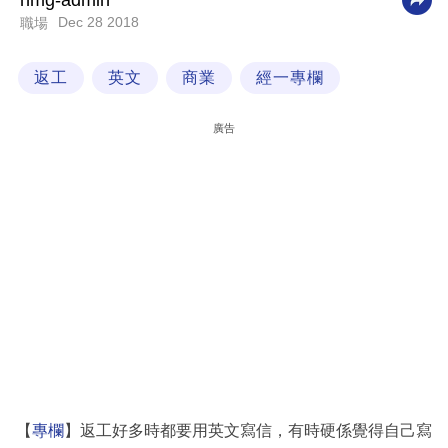
nmg-admin
Dec 28 2018
職場
科
技
返工
英文
商業
經一專欄
職
場
廣告
生
活
時
事
專
欄
訂
閱
專
【
專欄
】返工好多時都要用英文寫信，有時硬係覺得自己寫
區