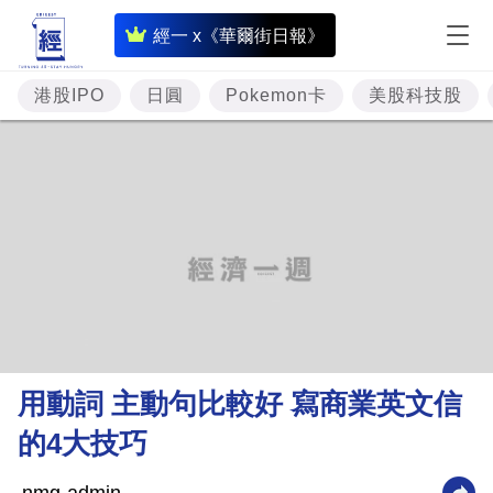
即
經一 x《華爾街日報》
時
財
港股IPO
日圓
Pokemon卡
美股科技股
經
專
題
投
資
樓
市
理
用動詞 主動句比較好 寫商業英文信
財
的4大技巧
商
業