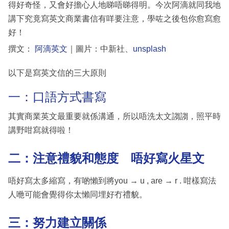
得好奇怪，又會好擔心人地睇唔睇得明。今次阿滴就同我地
講下究竟寫英文商業書信有咩要注意，學咗之後包你愈寫愈
好！
撰文：
阿滴英文
｜圖片：中新社、
unsplash
以下是寫英文信的三大原則
一：口語方式書寫
其實商業英文最重要就係溝通，所以唔洗太文謅謅，照平時
講野咁寫就得啦！
二：注意禮貌和態度 唔好寫火星文
唔好寫太多縮寫，有啲懶到將you → u , are → r . 咁樣寫法
人咃可能會覺得你太懶同埋好冇禮貌。
三：努力建立關係