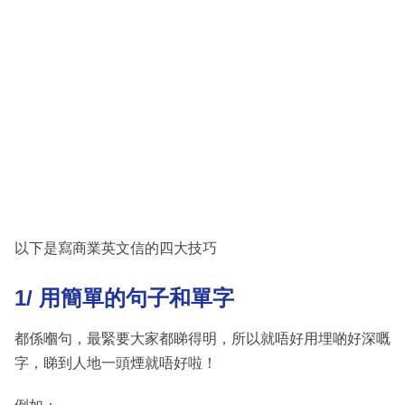
以下是寫商業英文信的四大技巧
1/ 用簡單的句子和單字
都係嗰句，最緊要大家都睇得明，所以就唔好用埋啲好深嘅
字，睇到人地一頭煙就唔好啦！