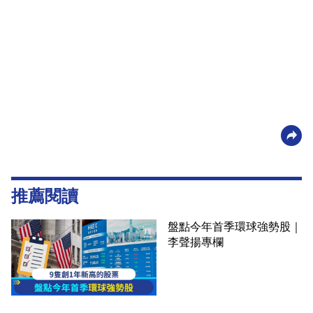
推薦閱讀
盤點今年首季環球強勢股｜
李聲揚專欄