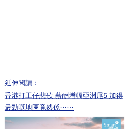
延伸閱讀：
香港打工仔悲歌 薪酬增幅亞洲尾5 加得
最勁嘅地區竟然係⋯⋯