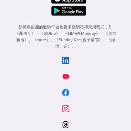
新傳媒集團的數碼平台包括多個網站和應用程式，如
《新假期》
、
《GOtrip》
、
《NM+新Monday》
、
《東方
新地》
、
《more》
、
《Sunday Kiss 親子童萌》
、
《經
濟一週》
。