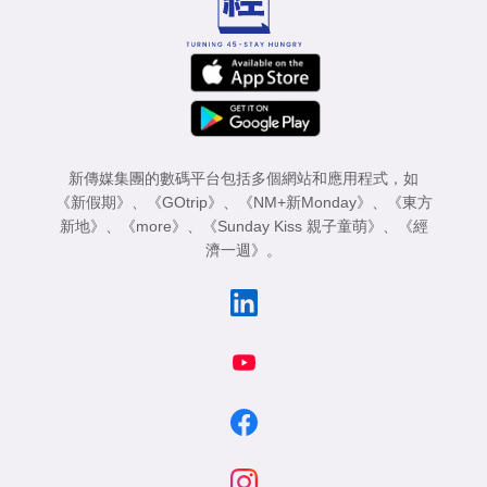
新傳媒集團的數碼平台包括多個網站和應用程式，如
《新假期》
、
《GOtrip》
、
《NM+新Monday》
、
《東方
新地》
、
《more》
、
《Sunday Kiss 親子童萌》
、
《經
濟一週》
。