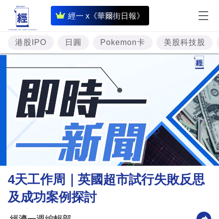
即
經一 x《華爾街日報》
時
財
港股IPO
日圓
Pokemon卡
美股科技股
經
專
題
投
資
樓
市
理
4天工作周｜英國超市試行失敗反思
財
及成功案例探討
商
業