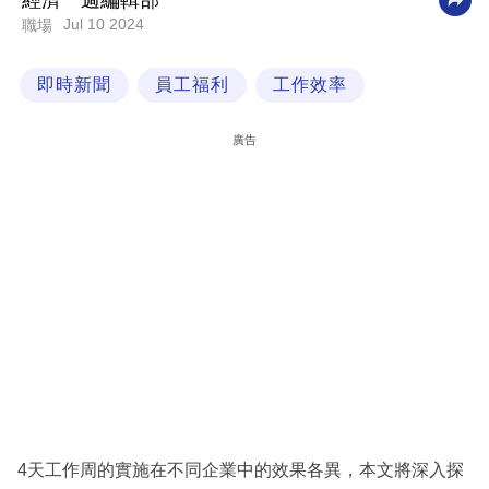
經濟一週編輯部
Jul 10 2024
職場
科
技
即時新聞
員工福利
工作效率
職
場
廣告
生
活
時
事
專
欄
訂
閱
專
4天工作周的實施在不同企業中的效果各異，本文將深入探
區