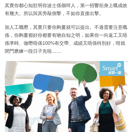
其實你都心知肚明你波士係個咩人，第一招響佢身上嘅成效
有幾大。所以與其旁敲側擊，不如你直接出擊。
加人工嘅嘢，其實只要你夠薑就可以提出。不過需要注意嘅
係，你夠薑都好你都要有啲自知之明，如果你一向返工又唔
係準時、做嘢唔係100%有交帶、成績又唔係特別好，咁就
閉門磨練一段日子先啦……