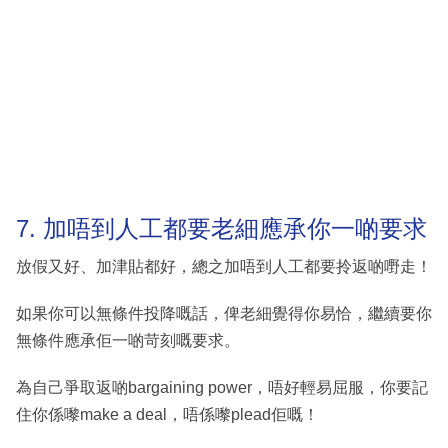
7. 加唔到人工都要老細應承你一啲要求
放假又好、加津貼都好，總之加唔到人工都要拎返啲嘢走！
如果你可以無條件投降嘅話，俾老細覺得你易恰，繼續要你
無條件應承佢一啲苛刻嘅要求。
為自己爭取返啲bargaining power，唔好輕易屈服，你要記
住你係嚟make a deal，唔係嚟plead佢嘅！