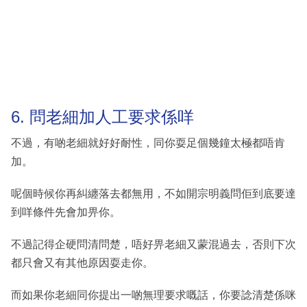
6. 問老細加人工要求係咩
不過，有啲老細就好好耐性，同你耍足個幾鐘太極都唔肯
加。
呢個時候你再糾纏落去都無用，不如開宗明義問佢到底要達
到咩條件先會加畀你。
不過記得企硬問清問楚，唔好畀老細又蒙混過去，否則下次
都只會又有其他原因耍走你。
而如果你老細同你提出一啲無理要求嘅話，你要諗清楚係咪