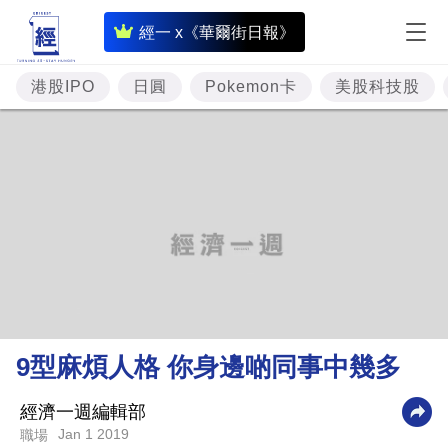
即
經一 x《華爾街日報》
時
財
港股IPO
日圓
Pokemon卡
美股科技股
經
專
題
投
資
樓
市
理
9型麻煩人格 你身邊啲同事中幾多
財
商
經濟一週編輯部
Jan 1 2019
職場
業