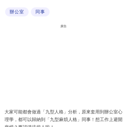
科
辦公室
同事
技
職
廣告
場
生
活
時
事
專
欄
訂
閱
大家可能都會做過「九型人格」分析，原來套用到辦公室心
專
理學，都可以歸納到「九型麻煩人格」同事！想工作上避開
區