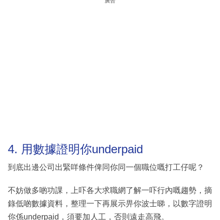
廣告
4. 用數據證明你underpaid
到底出邊公司出緊咩條件俾同你同一個職位嘅打工仔呢？
不妨做多啲功課，上吓各大求職網了解一吓行內嘅趨勢，摘
錄低啲數據資料，整理一下再展示畀你波士睇，以數字證明
你係underpaid，須要加人工，否則遠走高飛。