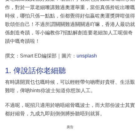
作，對於一眾老細嚟講難過奧運舉重，當佢真係拎咗出嚟嘅
時候，哪怕只係一點點，佢都覺得好似贏咗奧運獎牌咁值得
歌頌佢自己！不過所謂關關難過關關過吖嘛，香港人最叻就
係創造奇蹟，等小編教你7招點解創造要老細加人工呢個奇
蹟中嘅奇蹟啦！
撰文：Smart ED編採部｜圖片：
unsplash
1. 俾說話你老細聽
有時講開買乜乜嘅時候，可以輕輕帶句啲嘢好貴呀、生活艱
難咁，俾啲hints你波士知道你想加人工。
不過呢，呢招只適用於啲唔縮骨嘅波士，而大部份波士其實
都好縮骨，九成九即刻側側膊扮聽唔到就算。
廣告