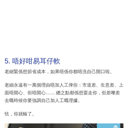
5. 唔好咁易耳仔軟
老細緊係想節省成本，如果唔係你都唔洗自己開口啦。
老細永遠有一萬個理由唔加人工俾你：市道差、生意差、上
面唔開心、佢唔開心…… 總之點都係想耍走你，佢差嚟差
去嘅時候你要強調自己加人工嘅理據。
怯，你就輸了。