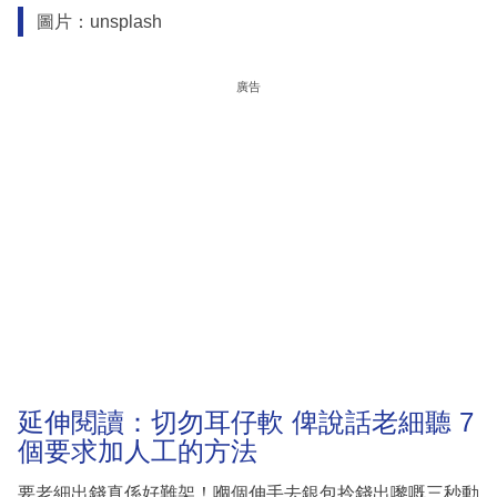
圖片：unsplash
廣告
延伸閱讀：切勿耳仔軟 俾說話老細聽 7
個要求加人工的方法
要老細出錢真係好難架！嗰個伸手去銀包拎錢出嚟嘅三秒動