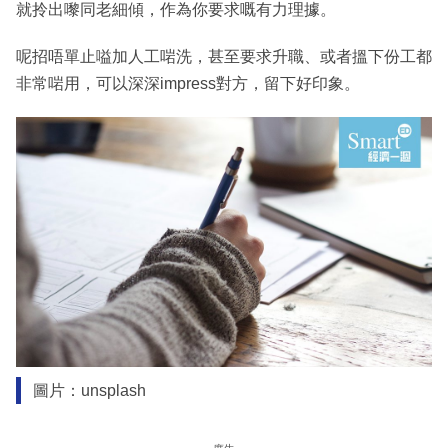
就拎出嚟同老細傾，作為你要求嘅有力理據。
呢招唔單止嗌加人工啱洗，甚至要求升職、或者搵下份工都
非常啱用，可以深深impress對方，留下好印象。
圖片：unsplash