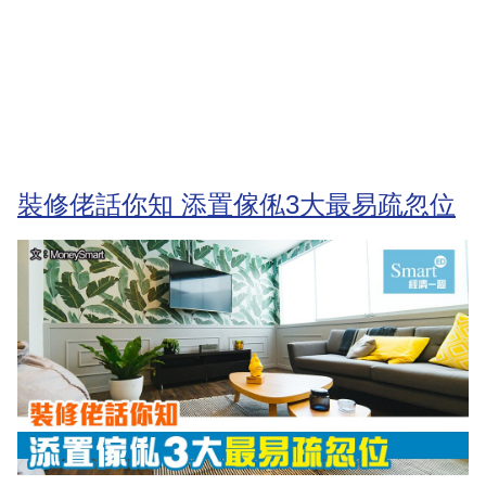
裝修佬話你知 添置傢俬3大最易疏忽位