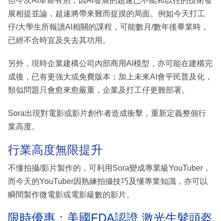
但今次AI革命有別，因AI發展的超速已不能和以往的技術發
展相提並論，超速將帶來難而捉摸的局面。例如今天打工
仔/大學生所報讀AI相關的課程，可能數月/數年後畢業時，
已經不合時宜及失去其功用。
另外，現時企業建構公司內部商用AI模型，亦可能在建構完
成後，已有更強大或免費版本；加上未來AI會平民普及化，
類似問題只會愈來愈嚴重，企業及打工仔更難部署。
Sora出現對電影或影片創作者造成衝擊，重新定義整個行
業高度。
行業高度無限提升
不懂拍攝/影片製作的，可利用Sora變成專業級YouTuber，
而今天的YouTuber因熟練拍攝技巧及懂專業知識，亦可以
瞬間製作微電影或電影級數的影片。
限時優惠：美國FDA認證 激光生髮頭盔