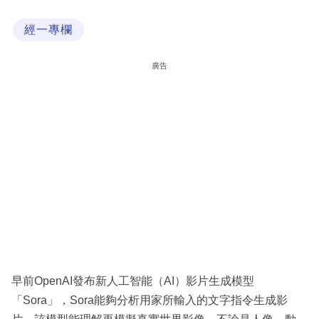
科
經一專欄
技
職
廣告
場
生
活
時
事
專
欄
訂
閱
早前OpenAI發布新人工智能（AI）影片生成模型
專
「Sora」，Sora能夠分析用家所輸入的文字指令生成影
區