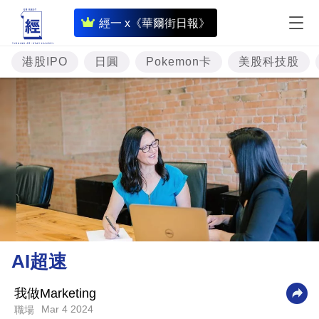
即
經一 x《華爾街日報》
時
財
港股IPO
日圓
Pokemon卡
美股科技股
經
專
題
投
資
樓
市
理
AI超速
財
商
我做Marketing
Mar 4 2024
職場
業