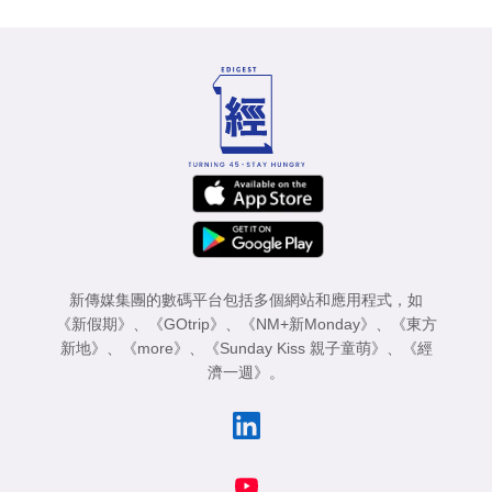
新傳媒集團的數碼平台包括多個網站和應用程式，如
《新假期》
、
《GOtrip》
、
《NM+新Monday》
、
《東方
新地》
、
《more》
、
《Sunday Kiss 親子童萌》
、
《經
濟一週》
。