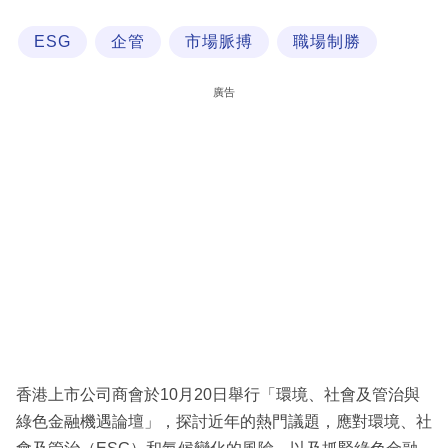
科
ESG
企管
市場脈搏
職場制勝
技
職
廣告
場
生
活
時
事
專
欄
訂
閱
香港上市公司商會於10月20日舉行「環境、社會及管治與
專
綠色金融機遇論壇」，探討近年的熱門議題，應對環境、社
區