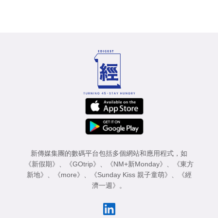
新傳媒集團的數碼平台包括多個網站和應用程式，如
《新假期》
、
《GOtrip》
、
《NM+新Monday》
、
《東方
新地》
、
《more》
、
《Sunday Kiss 親子童萌》
、
《經
濟一週》
。