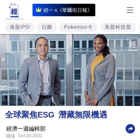
即
經一 x《華爾街日報》
時
財
港股IPO
日圓
Pokemon卡
美股科技股
經
專
題
投
資
樓
市
理
全球聚焦ESG 潛藏無限機遇
財
商
經濟一週編輯部
Oct 24 2021
職場
業