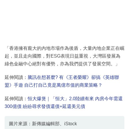
「香港擁有龐大的內地市場作為後盾，大量內地企業正在崛
起，並且走向國際，對ESG表現日益重視，大灣區發展為
綠色金融中心絕對有優勢，亦為我們提供了發展空間。」
延伸閱讀：
騰訊在想甚麼? 有《王者榮耀》卻搞《英雄聯
盟》手遊 自己打自己竟是萬億市值的商業策略？
延伸閱讀：
恒大爆煲｜「恒大」2.0陸續有來 內房今年需還
300億債 紛紛尋求發債還債+延還美元債
圖片來源：新傳媒編輯部、iStock