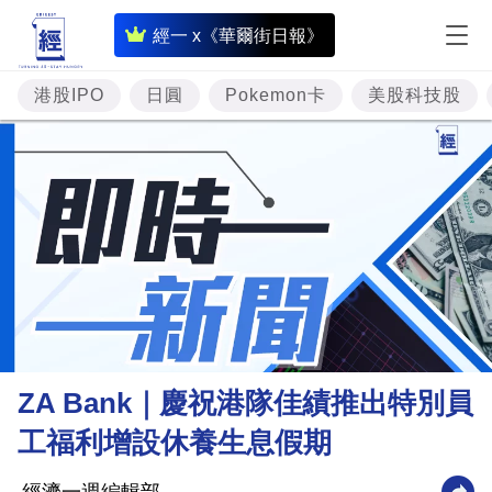
即
經一 x《華爾街日報》
時
財
港股IPO
日圓
Pokemon卡
美股科技股
經
專
題
投
資
樓
市
理
ZA Bank｜慶祝港隊佳績推出特別員
財
工福利增設休養生息假期
商
業