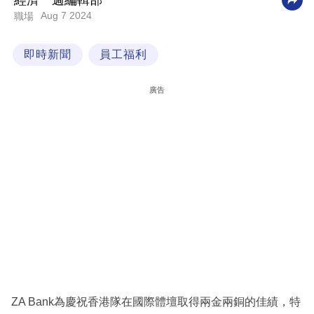
經濟一週編輯部
Aug 7 2024
職場
科
技
即時新聞
員工福利
職
場
廣告
生
活
時
事
專
欄
訂
閱
專
ZA Bank為慶祝香港隊在國際體壇取得兩金兩銅的佳績，特
區