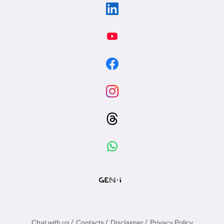
/
/
/
Chat with us
Contacts
Disclaimer
Privacy Policy