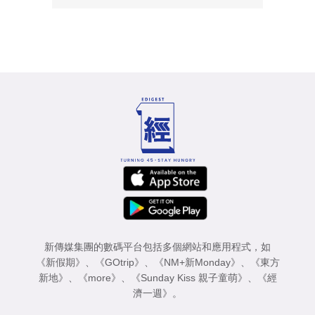
新傳媒集團的數碼平台包括多個網站和應用程式，如
《新假期》
、
《GOtrip》
、
《NM+新Monday》
、
《東方
新地》
、
《more》
、
《Sunday Kiss 親子童萌》
、
《經
濟一週》
。