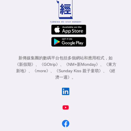
新傳媒集團的數碼平台包括多個網站和應用程式，如
《新假期》
、
《GOtrip》
、
《NM+新Monday》
、
《東方
新地》
、
《more》
、
《Sunday Kiss 親子童萌》
、
《經
濟一週》
。