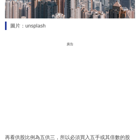
圖片：unsplash
廣告
再看供股比例為五供三，所以必須買入五手或其倍數的股