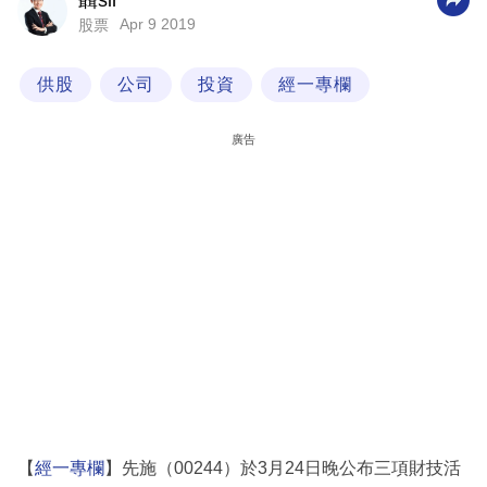
聶sir
Apr 9 2019
股票
科
技
供股
公司
投資
經一專欄
職
場
廣告
生
活
時
事
專
欄
訂
閱
專
【
經一專欄
】先施（00244）於3月24日晚公布三項財技活
區