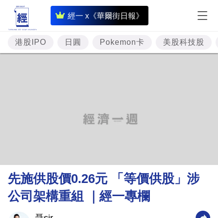
即
經一 x《華爾街日報》
時
財
港股IPO
日圓
Pokemon卡
美股科技股
經
專
題
投
資
樓
市
理
先施供股價0.26元 「等價供股」涉
財
公司架構重組 ｜經一專欄
商
業