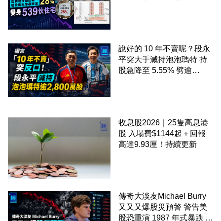
飲出租率暴跌至 28% 變身
539伙住宅
說好的 10 年不賣呢？段永
平突大手減持泡泡瑪特 持
股急降至 5.55% 劈逾
2,800 萬股 4月才入局 上月
剛向網民派定心丸
收息股2026｜25隻高息港
股 入場費$1144起＋回報
高達9.93厘！持續更新
傳奇大淡友Michael Burry
又又又爆股災預警 警告美
股恐重演 1987 年式暴跌 企