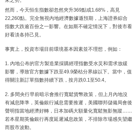
來之勢。
然而，今天恒生指數卻忽然夾升369點或1.68%，高見
22,260點。完全無視內地經濟數據遜預期，上海證券綜合
指數大跌逾百份之一影響。在如斯不確定情況下，對後市看
好看淡各持己見。
事實上，投資市場目前環境基本因素並不理想，例如：
1. 內地公布的官方製造業採購經理指數受水災和需求放緩
影響，導致官方數據下跌至49.9榮枯分界線以下。當中，值
得關注新訂單指數持續下跌，按月跌0.1至50.4。
2. 多間央行早前暗示會推行寬鬆貨幣政策，但上月內地沒
有減息降準，英倫銀行減息需要推遲，美國聯邦儲備局會後
聲明指當地經濟好轉，日本加碼大額量化寬鬆無影無蹤……
若本星期英倫銀行再度延遲減息政策，不排除市場感失望繼
而股市波動。