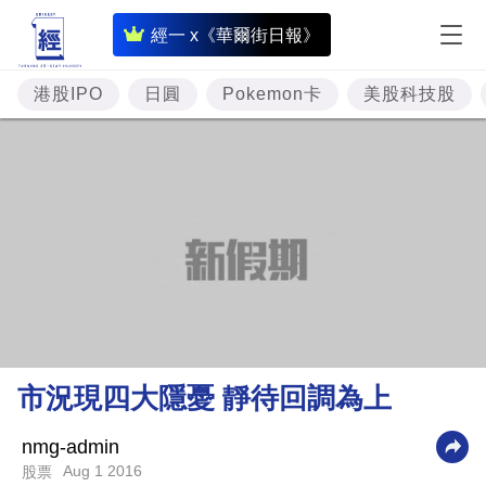
即
經一 x《華爾街日報》
時
財
港股IPO
日圓
Pokemon卡
美股科技股
經
專
題
投
資
樓
市
理
市況現四大隱憂 靜待回調為上
財
商
nmg-admin
Aug 1 2016
股票
業