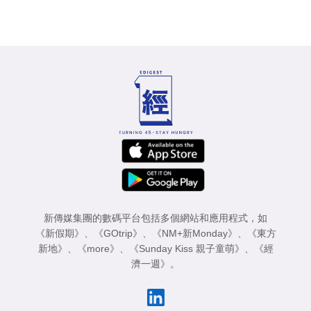
新傳媒集團的數碼平台包括多個網站和應用程式，如
《新假期》
、
《GOtrip》
、
《NM+新Monday》
、
《東方
新地》
、
《more》
、
《Sunday Kiss 親子童萌》
、
《經
濟一週》
。