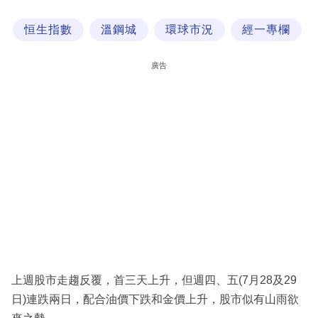
科
恒生指數
溫鋼城
環球市況
經一專欄
技
職
廣告
場
生
活
時
事
專
欄
訂
閱
上週股市走趨反覆，首三天上升，但週四、五(7月28及29
專
日)連跌兩日，配合油價下跌和金價上升，股市似有山雨欲
區