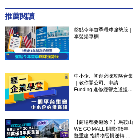
推薦閱讀
盤點今年首季環球強勢股｜
李聲揚專欄
中小企、初創必睇攻略合集
｜教你開公司、申請
Funding 進修經營之道搵大
錢！
【商場都要避險？】馬鞍山
WE GO MALL 開業僅8年
擬重建 指購物習慣逆轉 餐