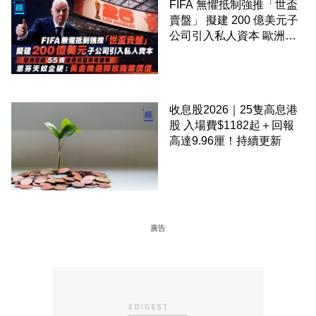
FIFA 無懼抵制強推「世盃
賣盤」 擬建 200 億美元子
公司引入私人資本 歐洲足
協 55 國威脅杯葛所有賽事
恩芬天奴企硬：黃金機遇釋
放商業價值
收息股2026｜25隻高息港
股 入場費$1182起＋回報
高達9.96厘！持續更新
廣告