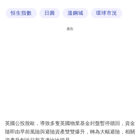
科
恒生指數
日圓
溫鋼城
環球市況
技
職
廣告
場
生
活
時
事
專
欄
訂
閱
英國公投脫歐，導致多隻英國物業基金封盤暫停贖回，資金
專
隨即由早前風險與避險資產雙雙爆升，轉為大幅避險，相關
區