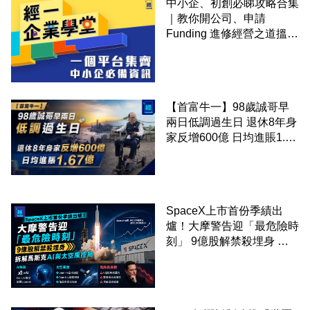
中小企、初創必睇攻略合集
｜教你開公司、申請
Funding 進修經營之道搵大
錢！
【首富牛一】98歲誠哥早
兩日低調過生日 退休8年身
家反增600億 日均進賬1.67
億
SpaceX上市首份季績出
爐！大摩警告迎「最危險時
刻」 9億股解禁殺埋身 拆
解馬斯克AI與太空風控局