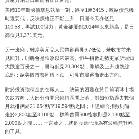
資產升創近日新高者比比皆是。
美國10年期國債孳息執筆一刻，跌至1厘3415，較歐債危機
時還要低，反映價格正不斷上升；日圓今天亦低見
100.58，再試100阻力；黃金卻屢創2014年以來新高，是日
高位見1,371美元。
另一邊廂，離岸美元兌人民幣卻再見6.7低位，若收市前未
見回升，則將會是匯改以來最高。恒生指數走勢更眾所週知
大跌逾百份之一，暫時低見20,304點，剛觸及上升趨勢線
底部；歐美股市都同樣下跌，可見市場逐漸走出方向。
對於投資強積金的在職人士，決策的困難在於目前環球市場
欠缺方向，大部分時間只維持區間上落，例如恒指過去數個
月就徘徊於21,654點至19,594點之間；上證綜合指數則遊
走於2,800點至3,100點；標準普爾500指數則是2,130點至
2,000點之間…… 一言蔽之，就是股票已淪為有波幅無升幅
的工具。