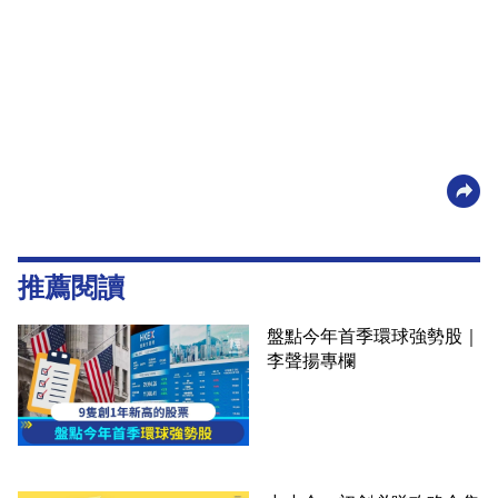
推薦閱讀
盤點今年首季環球強勢股｜
李聲揚專欄