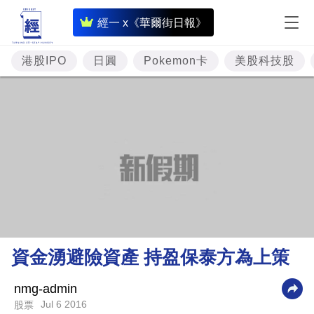
即
經一 x《華爾街日報》
時
財
港股IPO
日圓
Pokemon卡
美股科技股
經
專
題
投
資
樓
市
理
資金湧避險資產 持盈保泰方為上策
財
商
nmg-admin
Jul 6 2016
股票
業