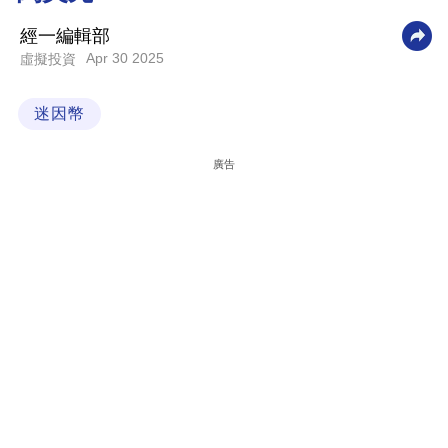
科
經一編輯部
技
Apr 30 2025
虛擬投資
職
迷因幣
場
生
廣告
活
時
事
專
欄
訂
閱
專
區