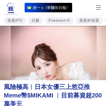
即
經一 x《華爾街日報》
時
財
港股IPO
日圓
Pokemon卡
美股科技股
經
專
題
投
資
樓
市
理
風險極高︳日本女優三上悠亞推
財
Meme幣$MIKAMI ︳目前募資超200
商
萬美元
業