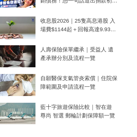
銷債務！憑一句話道出捐款初
衷：加州26萬人接獲免債通知、
一度被誤當詐騙手段
收息股2026｜25隻高息港股 入
場費$1144起＋回報高達9.93
厘！持續更新
人壽保險保單繼承｜受益人 遺
產承辦分別及流程一覽
自願醫保支氣管炎索償｜住院保
障範圍及申請流程一覽
藍十字旅遊保險比較｜智在遊
尊尚 智選 郵輪計劃保障額一覽