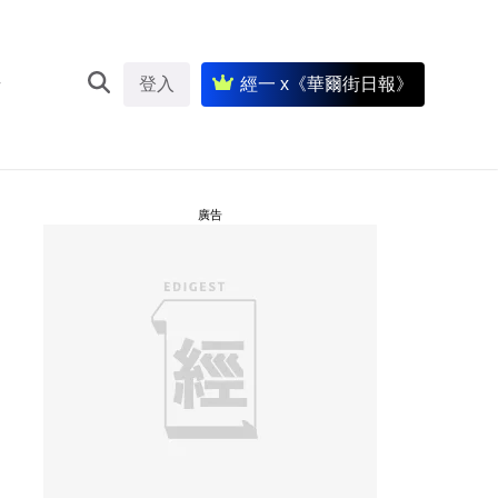
登入
經一 x《華爾街日報》
廣告