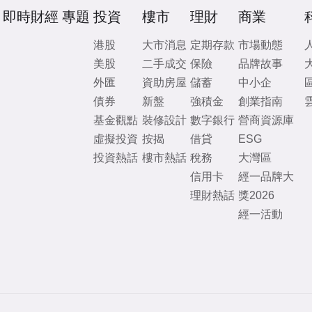
即時財經
專題
投資
樓市
理財
商業
港股
大市消息
定期存款
市場動態
美股
二手成交
保險
品牌故事
外匯
資助房屋
儲蓄
中小企
債券
新盤
強積金
創業指南
基金觀點
裝修設計
數字銀行
營商資源庫
虛擬投資
按揭
借貸
ESG
投資熱話
樓市熱話
稅務
大灣區
信用卡
經一品牌大
理財熱話
獎2026
經一活動