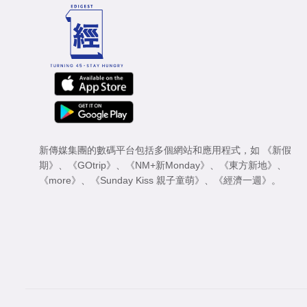
新傳媒集團的數碼平台包括多個網站和應用程式，如
《新假
期》
、
《GOtrip》
、
《NM+新Monday》
、
《東方新地》
、
《more》
、
《Sunday Kiss 親子童萌》
、
《經濟一週》
。