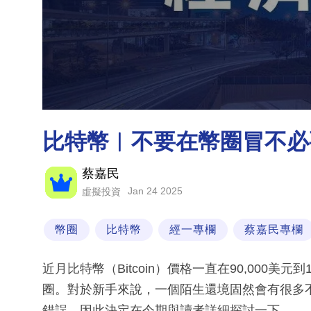
比特幣︳不要在幣圈冒不必
蔡嘉民
Jan 24 2025
虛擬投資
幣圈
比特幣
經一專欄
蔡嘉民專欄
近月比特幣（Bitcoin）價格一直在90,000
圈。對於新手來說，一個陌生還境固然會有很多
錯誤，因此決定在今期與讀者詳細探討一下。