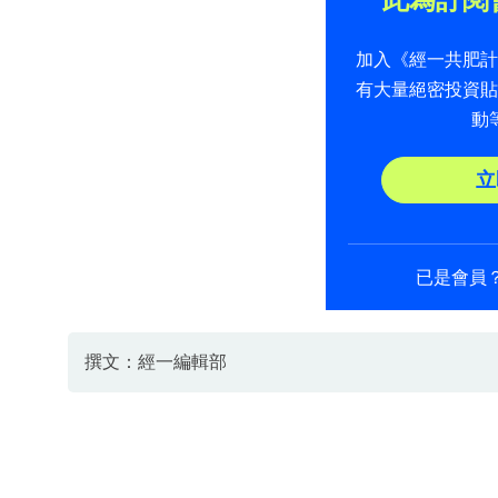
加入《經一共肥
有大量絕密投資
動
立
已是會員
撰文：經一編輯部