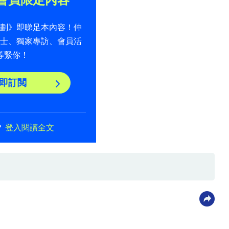
計劃》即睇足本內容！仲
貼士、獨家專訪、會員活
等緊你！
即訂閲
？
登入閱讀全文