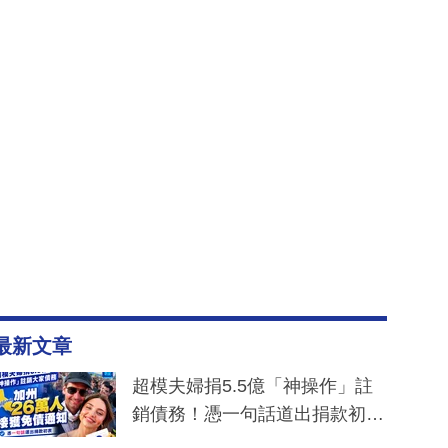
最新文章
超模夫婦捐5.5億「神操作」註
銷債務！憑一句話道出捐款初
衷：加州26萬人接獲免債通知、