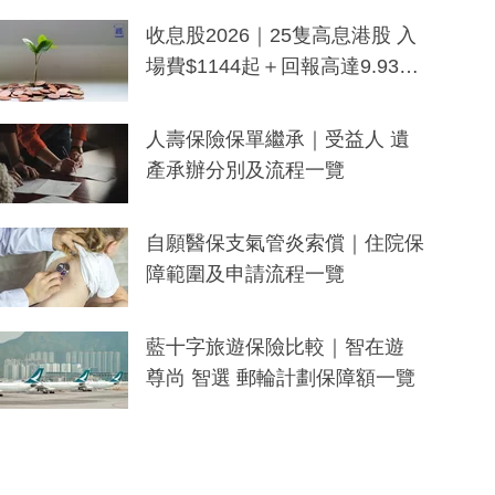
一度被誤當詐騙手段
收息股2026｜25隻高息港股 入
場費$1144起＋回報高達9.93
厘！持續更新
人壽保險保單繼承｜受益人 遺
產承辦分別及流程一覽
自願醫保支氣管炎索償｜住院保
障範圍及申請流程一覽
藍十字旅遊保險比較｜智在遊
尊尚 智選 郵輪計劃保障額一覽