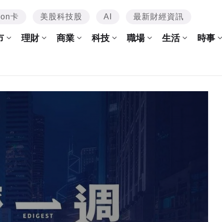
mon卡
美股科技股
AI
最新財經資訊
市
理財
商業
科技
職場
生活
時事