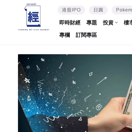
港股IPO
日圓
Poke
即時財經
專題
投資
樓
專欄
訂閱專區