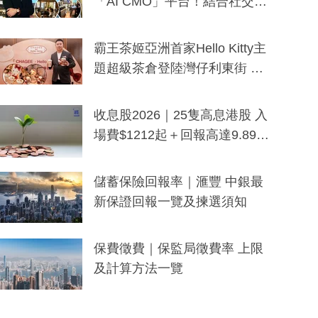
「AI CMO」平台！結合社交聆
聽與廣東話大模型 助中小企數
分鐘生成「貼地」宣傳短片
霸王茶姬亞洲首家Hello Kitty主
題超級茶倉登陸灣仔利東街 推
出首創「伯爵紅茶色」Hello Kitt
y及香港限定特調系列
收息股2026｜25隻高息港股 入
場費$1212起＋回報高達9.89
厘！持續更新
儲蓄保險回報率｜滙豐 中銀最
新保證回報一覽及揀選須知
保費徵費｜保監局徵費率 上限
及計算方法一覽