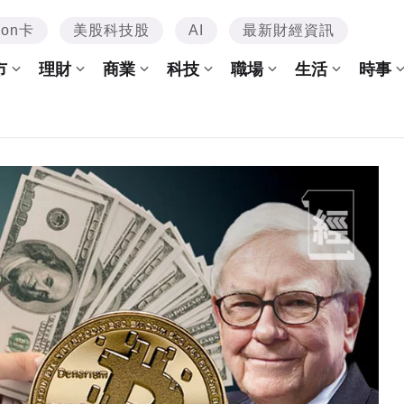
mon卡
美股科技股
AI
最新財經資訊
市
理財
商業
科技
職場
生活
時事