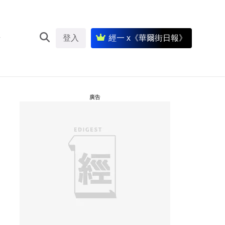
登入
經一 x《華爾街日報》
廣告