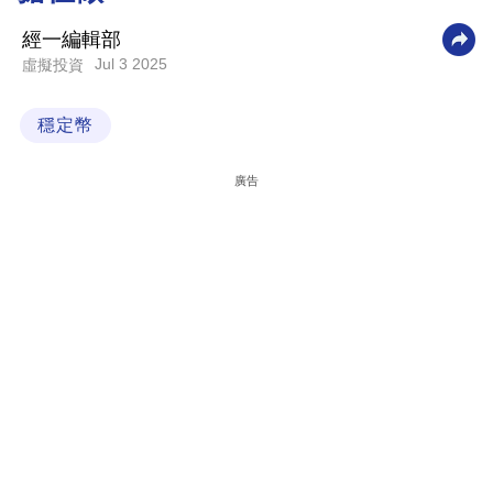
科
經一編輯部
技
Jul 3 2025
虛擬投資
職
穩定幣
場
生
廣告
活
時
事
專
欄
訂
閱
專
區