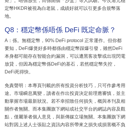
矩」。唔係放生，而係開個「沙盒」等人試驗。今次港元穩
定幣HKDR被視為白老鼠，成績好就可以引更多合規幣落
地。
Q8：穩定幣係唔係 DeFi 既定命脈？
A：係。無穩定幣，90% DeFi protocol 正常運作。但你都
要知，DeFi爆煲好多時都係由穩定幣踩爆引發，雖然DeFi
本身都可能存在智能合約漏洞，可以遭黑客攻擊或出現閃電
放貸，但因為穩定幣係DeFi的基石，若然穩定幣失控，
DeFi死得快。
免責聲明：本專頁刊載的所有投資分析技巧，只可作參考用
途。市場瞬息萬變，讀者在作出投資決定前理應審慎，並主
動掌握市場最新狀況。若不幸招致任何損失，概與本刊及相
關作者無關。而本集團旗下網站或社交平台的網誌內容及觀
點，僅屬筆者個人意見，與新傳媒立場無關。本集團旗下網
站對因上述人士張貼之資訊內容所帶來之損失或損害概不負