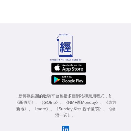
新傳媒集團的數碼平台包括多個網站和應用程式，如
《新假期》
、
《GOtrip》
、
《NM+新Monday》
、
《東方
新地》
、
《more》
、
《Sunday Kiss 親子童萌》
、
《經
濟一週》
。