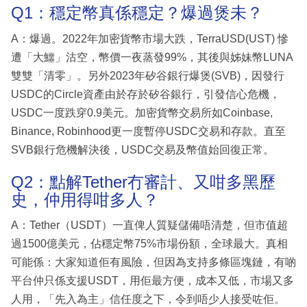
Q1：穩定幣真係穩定？爆過煲未？
A：爆過。2022年加密貨幣市場大跌，TerraUSD(UST) 慘
遭「大鱷」沽空，幣價一夜蒸發99%，其後與姊妹幣LUNA
雙雙「清零」。另外2023年矽谷銀行爆煲(SVB)，因發行
USDC的Circle資產由於存於矽谷銀行，引發信心危機，
USDC一度跌穿0.9美元。加密貨幣交易所如Coinbase,
Binance, Robinhood更一度暫停USDC交易和存款。直至
SVB銀行危機解決後，USDC交易及幣值始回復正常。
Q2：點解Tether冇審計、又咁多黑歷
史，仲用得咁多人？
A：Tether（USDT）一直俾人質疑儲備唔清楚，但市值超
過1500億美元，佔穩定幣75%市場份額，全球最大。真相
可能係：大家知道佢有風險，但因為支持多條區塊鏈，有啲
平台仲只係支援USDT，用佢最方便，成本又低，市場又多
人用，「先入為主」信任度之下，令到唔少人接受咗佢。