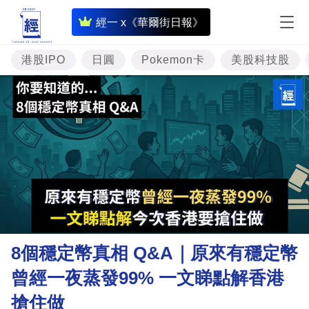
即
經一 x《華爾街日報》
時
財
港股IPO
日圓
Pokemon卡
美股科技股
經
專
題
投
資
樓
市
理
8個穩定幣真相 Q&A｜原來有穩定幣
財
曾經一夜蒸發99% 一文睇點解香港
商
搶住做
業