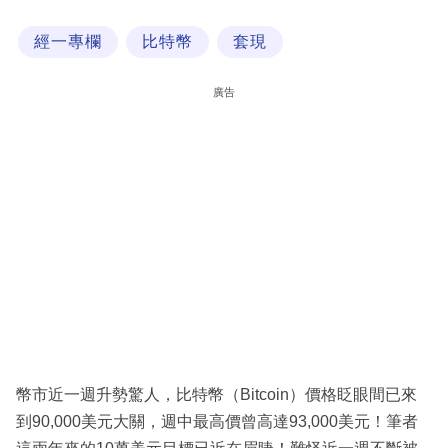
科
經一專欄
比特幣
套現
技
職
廣告
場
生
活
時
事
專
欄
訂
閱
幣市近一週升勢驚人，比特幣（Bitcoin）價格眨眼間已來
專
到90,000美元大關，週中最高價曾高達93,000美元！筆者
區