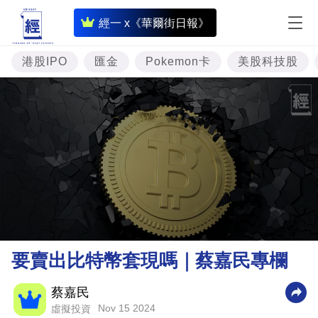
即
經一 x《華爾街日報》
時
財
港股IPO
匯金
Pokemon卡
美股科技股
經
專
題
投
資
樓
市
理
要賣出比特幣套現嗎｜蔡嘉民專欄
財
商
蔡嘉民
Nov 15 2024
虛擬投資
業