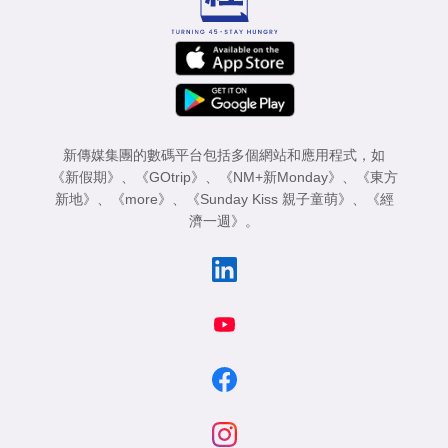
新傳媒集團的數碼平台包括多個網站和應用程式，如
《新假期》
、
《GOtrip》
、
《NM+新Monday》
、
《東方
新地》
、
《more》
、
《Sunday Kiss 親子童萌》
、
《經
濟一週》
。