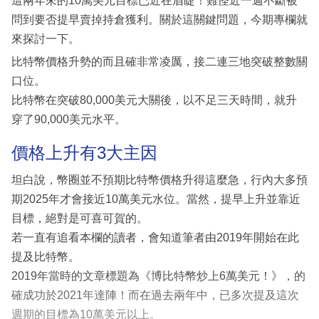
這兩年來的10萬美元目標已近在眉睫！難怪近一週不斷被
問到要否提早賣掉持倉獲利。關於這關鍵問題，今期專欄就
來探討一下。
比特幣價格升勢的而且確非常凌厲，接二連三地突破整數關
口位。
比特幣在突破80,000美元大關後，以不足三天時間，就升
穿了90,000美元水平。
價格上升有3大主因
坦白說，幣圈並不預期比特幣價格升得這麼急，行內大多預
期2025年才會接近10萬美元水位。當然，提早上升並靠近
目標，絕對是可喜可賀的。
若一直有追看本欄的讀者，會知道筆者由2019年開始在此
提及比特幣。
2019年當時的文章標題為《博比特幣炒上6萬美元！》，的
確成功於2021年達陣！而在過去兩年中，已多次提及這次
週期的目標為10萬美元以上。