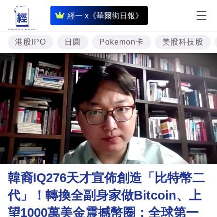
即
經一 x《華爾街日報》
時
財
港股IPO
日圓
Pokemon卡
美股科技股
經
專
題
投
資
樓
市
理
韓裔IQ276天才宣佈創造「比特幣二
財
代」！轉換全副身家做Bitcoin、上
商
望1000萬美金震撼幣圈：全球第一
業