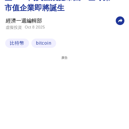
市值企業即將誕生
科
技
經濟一週編輯部
職
Oct 8 2025
虛擬投資
場
比特幣
bitcoin
生
活
廣告
時
事
專
欄
訂
閱
專
區