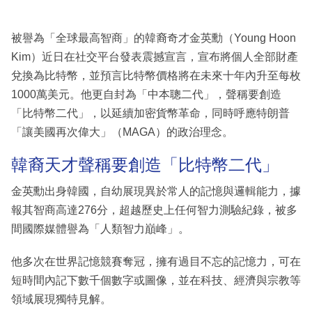
被譽為「全球最高智商」的韓裔奇才金英勳（Young Hoon
Kim）近日在社交平台發表震撼宣言，宣布將個人全部財產
兌換為比特幣，並預言比特幣價格將在未來十年內升至每枚
1000萬美元。他更自封為「中本聰二代」，聲稱要創造
「比特幣二代」，以延續加密貨幣革命，同時呼應特朗普
「讓美國再次偉大」（MAGA）的政治理念。
韓裔天才聲稱要創造「比特幣二代」
金英勳出身韓國，自幼展現異於常人的記憶與邏輯能力，據
報其智商高達276分，超越歷史上任何智力測驗紀錄，被多
間國際媒體譽為「人類智力巔峰」。
他多次在世界記憶競賽奪冠，擁有過目不忘的記憶力，可在
短時間內記下數千個數字或圖像，並在科技、經濟與宗教等
領域展現獨特見解。