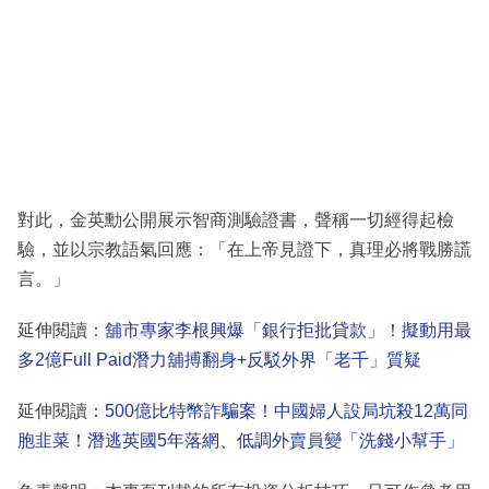
對此，金英勳公開展示智商測驗證書，聲稱一切經得起檢
驗，並以宗教語氣回應：「在上帝見證下，真理必將戰勝謊
言。」
延伸閱讀：
舖市專家李根興爆「銀行拒批貸款」！擬動用最
多2億Full Paid潛力舖搏翻身+反駁外界「老千」質疑
延伸閱讀：
500億比特幣詐騙案！中國婦人設局坑殺12萬同
胞韭菜！潛逃英國5年落網、低調外賣員變「洗錢小幫手」