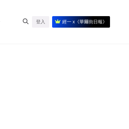
登入
經一 x《華爾街日報》