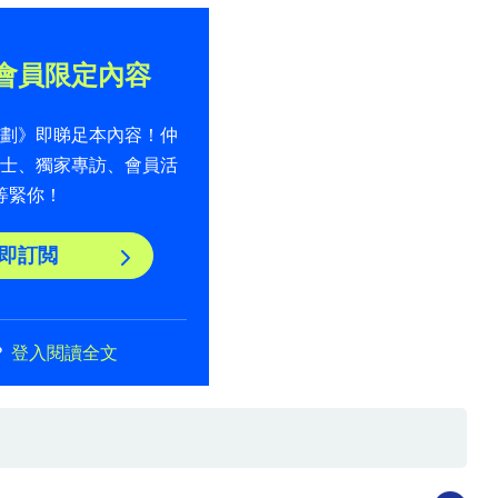
會員限定內容
計劃》即睇足本內容！仲
貼士、獨家專訪、會員活
等緊你！
即訂閲
？
登入閱讀全文