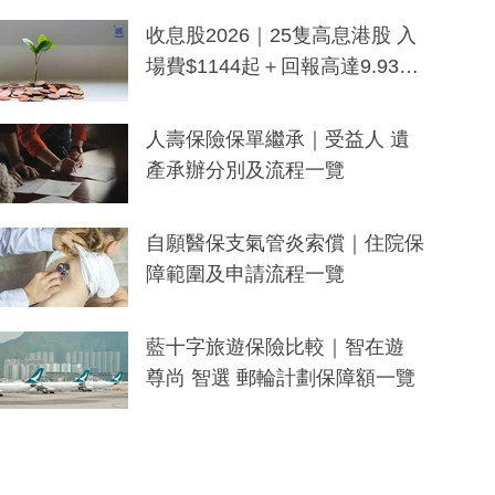
一度被誤當詐騙手段
收息股2026｜25隻高息港股 入
場費$1144起＋回報高達9.93
厘！持續更新
人壽保險保單繼承｜受益人 遺
產承辦分別及流程一覽
自願醫保支氣管炎索償｜住院保
障範圍及申請流程一覽
藍十字旅遊保險比較｜智在遊
尊尚 智選 郵輪計劃保障額一覽