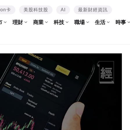
mon卡
美股科技股
AI
最新財經資訊
市
理財
商業
科技
職場
生活
時事