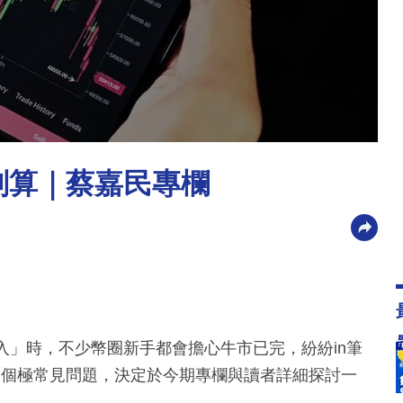
划算｜蔡嘉民專欄
又彈入」時，不少幣圈新手都會擔心牛市已完，紛紛in筆
。對於這個極常見問題，決定於今期專欄與讀者詳細探討一