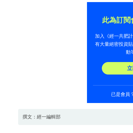
此為訂閱
加入《經一共肥
有大量絕密投資
動
立
已是會員
撰文：經一編輯部