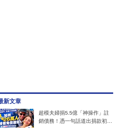
最新文章
超模夫婦捐5.5億「神操作」註
銷債務！憑一句話道出捐款初
衷：加州26萬人接獲免債通知、