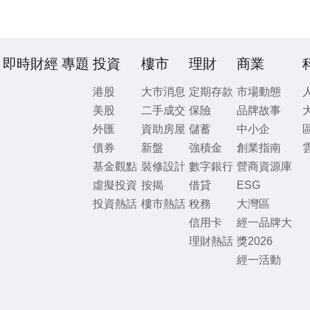
即時財經
專題
投資
樓市
理財
商業
港股
大市消息
定期存款
市場動態
美股
二手成交
保險
品牌故事
外匯
資助房屋
儲蓄
中小企
債券
新盤
強積金
創業指南
基金觀點
裝修設計
數字銀行
營商資源庫
虛擬投資
按揭
借貸
ESG
投資熱話
樓市熱話
稅務
大灣區
信用卡
經一品牌大
理財熱話
獎2026
經一活動