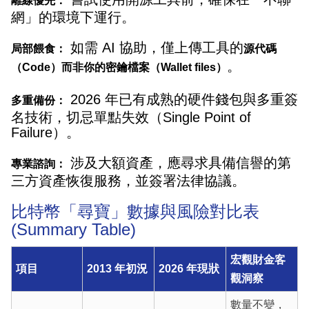
離線優先：
網」的環境下運行。
如需 AI 協助，僅上傳工具的
局部餵食：
源代碼
。
（Code）而非你的密鑰檔案（Wallet files）
2026 年已有成熟的硬件錢包與多重簽
多重備份：
名技術，切忌單點失效（Single Point of
Failure）。
涉及大額資產，應尋求具備信譽的第
專業諮詢：
三方資產恢復服務，並簽署法律協議。
比特幣「尋寶」數據與風險對比表
(Summary Table)
宏觀財金客
項目
2013 年初況
2026 年現狀
觀洞察
數量不變，