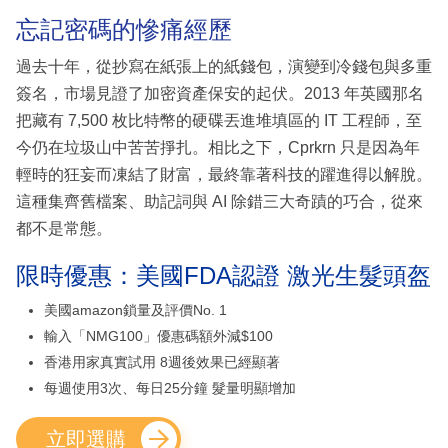
忘記密碼的慘痛經歷
過去十年，從抄寫在紙張上的紙錢包，演變到冷錢包與多重
簽名，市場見證了加密資產保安的起伏。2013 年英國那名
把藏有 7,500 枚比特幣的硬碟丟進堆填區的 IT 工程師，至
今仍在垃圾山中苦苦掙扎。相比之下，Cprkrn 只是因為年
輕時的狂妄而凍結了財富，最終靠著科技的躍進得以解脫。
這種集齊舊檔案、助記詞與 AI 除錯三大奇蹟的巧合，從來
都不是常態。
限時優惠：美國FDA認證 激光生髮頭盔
美國amazon鎖量及評價No. 1
輸入「NMG100」優惠碼額外減$100
香港用家真實試用 8週後效果已經顯著
每週使用3次、每日25分鐘 髮量明顯增加
立即選購