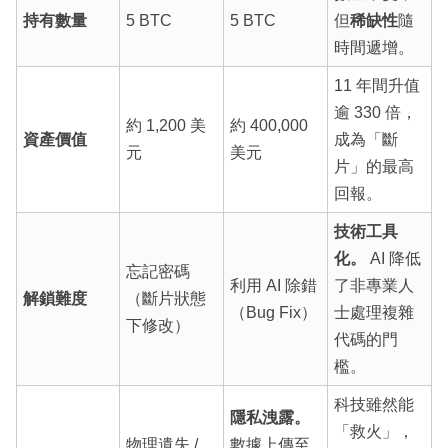
持有數量
5 BTC
5 BTC
但
稀缺性
隨
時間遞增。
11 年間升值
逾 330 倍，
約 1,200 美
約 400,000
資產價值
成為「斷
元
美元
片」的最高
回報。
技術工具
化。
AI 降低
忘記密碼
利用 AI 除錯
了非專業人
解鎖難度
（斷片狀態
（Bug Fix）
士處理複雜
下修改）
代碼的門
檻。
科技雖然能
隱私洩露。
「救火」，
物理遺失 /
數據上傳至