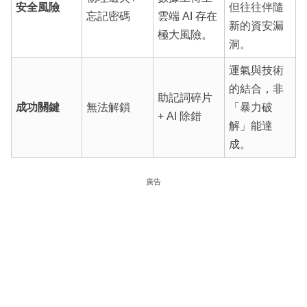
安全風險
但往往伴隨
忘記密碼
雲端 AI 存在
新的資安漏
極大風險。
洞。
運氣與技術
的結合，非
助記詞碎片
成功關鍵
無法解鎖
「暴力破
+ AI 除錯
解」能達
成。
廣告