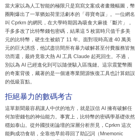
當大家以為人工智能的極限只是寫寫文案或者畫幾幅圖，幣
圈剛爆出了一單猶如荷里活劇本的「尋寶奇謀」。一位網名
叫 Cprkrn 的網民，在大學時期因為吸食大麻後「斷片」，
手多多改了比特幣錢包密碼，結果這 5 枚當時只值千多美
元的比特幣，硬生生被鎖了 11 年。面對現時高達 40 萬美
元的巨大誘惑，他試盡坊間所有暴力破解甚至付費服務皆無
功而還，最終竟靠大熱 AI 工具 Claude 起死回生。不過，
別以為 AI 已經進化到可以隨便駭入區塊鏈。這宗震驚幣圈
的奇案背後，藏著的是一個連專業開源恢復工具也計算錯誤
的低級盲點。
拒絕暴力的數碼考古
這單新聞最容易讓人中伏的地方，就是誤信 AI 擁有破解任
何加密錢包的神仙能力。事實上，比特幣的密碼學基礎依然
穩如泰山。從外國技術論壇的深層分析所見，Cprkrn 這次
能夠成功食胡，全靠他早前尋回了助記詞（Mnemonic