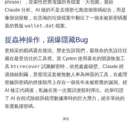
phrase），並索性把舊電腦所有檔案「大包圍」塞給
Claude 分析。AI 做的不是去撞那七萬億個密碼組合，而是
像個偵探般，在浩瀚的垃圾檔案中翻出了一個未被新密碼覆
wallet.dat
蓋的舊版
檔案。
捉蟲神操作，踢爆隱藏Bug
更精采的戲碼還在後頭。歷史告訴我們，最致命的失誤往往
藏在最受信任的工具裡。當 Cprkrn 使用著名的開源恢復工
btcrecover
具
試圖解密時，依然處處碰壁。Claude 經
過抽絲剝繭，竟發現這套被無數人奉為神器的工具，在處理
密鑰與密碼的拼接順序上存在一個長年未被察覺的漏洞。經
AI 修正代碼後，私鑰在第一次嘗試便順利彈出。此舉印證
了 AI 在程式除錯與梳理數據庫時的巨大潛力，絕非單純的
靠運氣撞密碼。
廣告