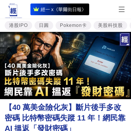
即
經一 x《華爾街日報》
時
財
港股IPO
日圓
Pokemon卡
美股科技股
經
專
題
投
資
樓
市
理
【40 萬美金險化灰】斷片後手多改
財
密碼 比特幣密碼失蹤 11 年！網民靠
商
AI 搵返「發財密碼」
業