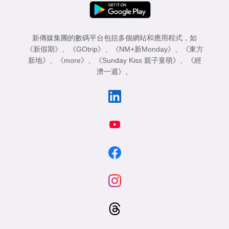
新傳媒集團的數碼平台包括多個網站和應用程式，如
《新假期》
、
《GOtrip》
、
《NM+新Monday》
、
《東方
新地》
、
《more》
、
《Sunday Kiss 親子童萌》
、
《經
濟一週》
。