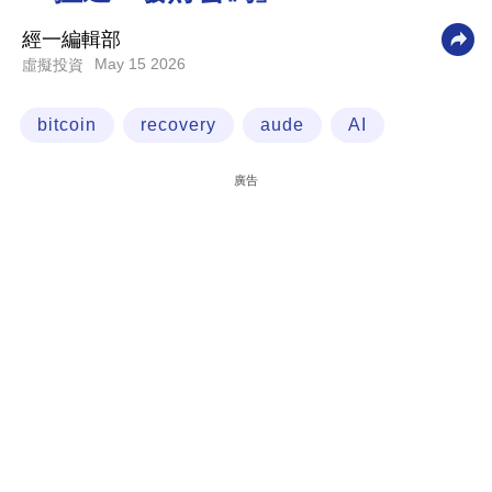
科
經一編輯部
技
May 15 2026
虛擬投資
職
bitcoin
recovery
aude
AI
場
生
廣告
活
時
事
專
欄
訂
閱
專
區