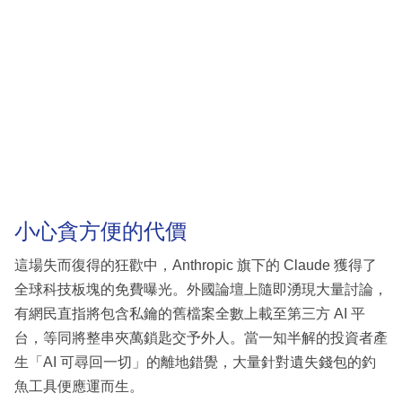
小心貪方便的代價
這場失而復得的狂歡中，Anthropic 旗下的 Claude 獲得了
全球科技板塊的免費曝光。外國論壇上隨即湧現大量討論，
有網民直指將包含私鑰的舊檔案全數上載至第三方 AI 平
台，等同將整串夾萬鎖匙交予外人。當一知半解的投資者產
生「AI 可尋回一切」的離地錯覺，大量針對遺失錢包的釣
魚工具便應運而生。