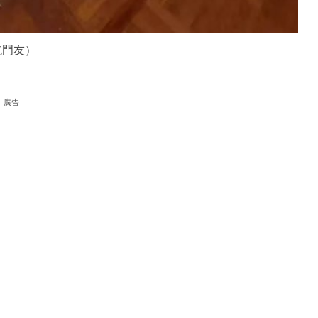
屯門友）
廣告