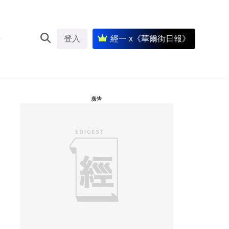
登入
經一 x《華爾街日報》
廣告