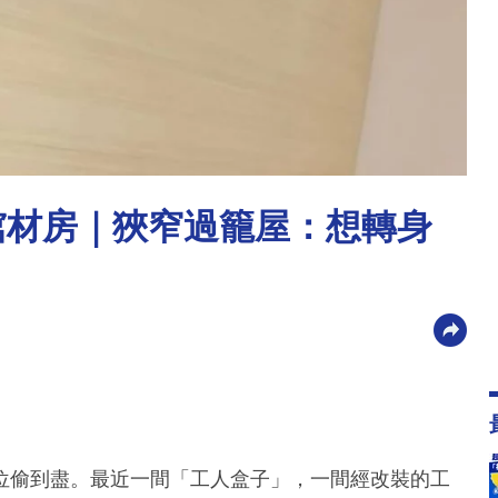
棺材房｜狹窄過籠屋：想轉身
位偷到盡。最近一間「工人盒子」，一間經改裝的工