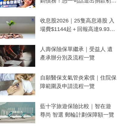
銷債務！憑一句話道出捐款初
衷：加州26萬人接獲免債通知、
一度被誤當詐騙手段
收息股2026｜25隻高息港股 入
場費$1144起＋回報高達9.93
厘！持續更新
人壽保險保單繼承｜受益人 遺
產承辦分別及流程一覽
自願醫保支氣管炎索償｜住院保
障範圍及申請流程一覽
藍十字旅遊保險比較｜智在遊
尊尚 智選 郵輪計劃保障額一覽