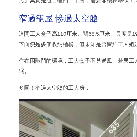
房」其實是組合櫃的上半層，需要靠樓梯攀扶上
窄過籠屋 慘過太空艙
這間工人盒子高110厘米、闊68.5厘米、長度是19
下面便是多個收納櫃桶，但未知是否留給工人姐
住在困獸鬥的環境，工人盒子不甚通風。若果工
眠。
多圖！窄過太空艙的工人房：