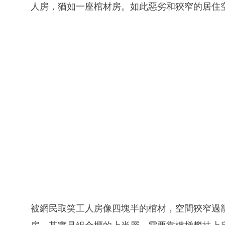
人房，猶如一座棺材房。如此惡劣和狹窄的居住
被網民取笑工人房像四塊半的棺材，空間狹窄過