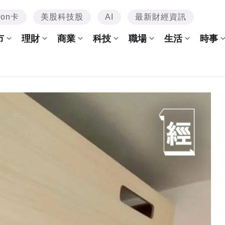
mon卡
美股科技股
AI
最新財經資訊
市
理財
商業
科技
職場
生活
時事