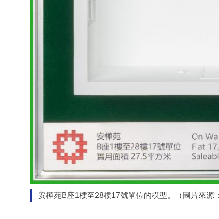
安樺苑B座1樓至28樓17號單位的模型。（圖片來源