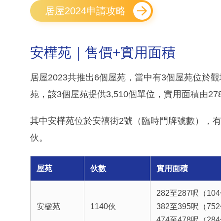
居屋2024申請攻略
安樺苑｜售價+實用面積
居屋2023共推出6個屋苑，當中有3個屋苑位
苑，該3個屋苑提供3,510個單位，實用面積由27
其中安樺苑位於安禧街2號（臨時門牌號數），有2座
伙。
屋苑
伙數
實用面積
282至287呎（10
安楹苑
1140伙
382至395呎（75
474至478呎（28