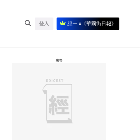
登入
經一 x《華爾街日報》
廣告