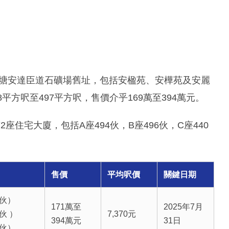
於觀塘安達臣道石礦場舊址，包括安楹苑、安樺苑及安麗
8平方呎至497平方呎，售價介乎169萬至394萬元。
住宅大廈，包括A座494伙，B座496伙，C座440
售價
平均呎價
關鍵日期
4伙）
171萬至
2025年7月
2伙 ）
7,370元
394萬元
31日
4伙）