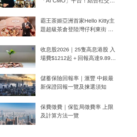
「AI CMO」平台！結合社交聆
聽與廣東話大模型 助中小企數
分鐘生成「貼地」宣傳短片
霸王茶姬亞洲首家Hello Kitty主
題超級茶倉登陸灣仔利東街 推
出首創「伯爵紅茶色」Hello Kitt
y及香港限定特調系列
收息股2026｜25隻高息港股 入
場費$1212起＋回報高達9.89
厘！持續更新
儲蓄保險回報率｜滙豐 中銀最
新保證回報一覽及揀選須知
保費徵費｜保監局徵費率 上限
及計算方法一覽