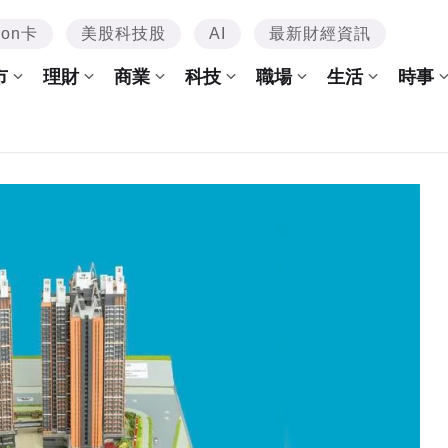
mon卡
美股科技股
AI
最新財經資訊
市
理財
商業
科技
職場
生活
時事