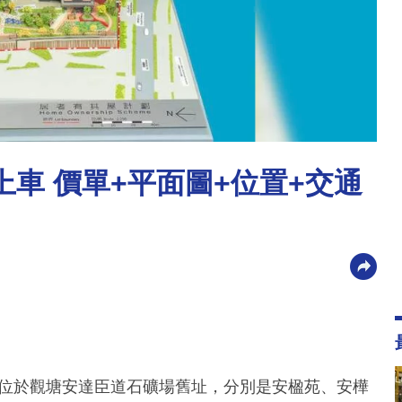
上車 價單+平面圖+位置+交通
屋苑位於觀塘安達臣道石礦場舊址，分別是安楹苑、安樺