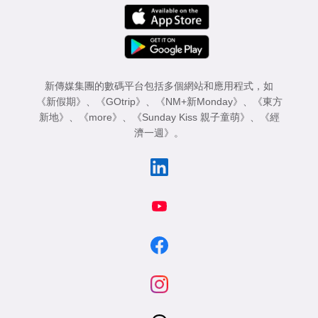
新傳媒集團的數碼平台包括多個網站和應用程式，如
《新假期》
、
《GOtrip》
、
《NM+新Monday》
、
《東方
新地》
、
《more》
、
《Sunday Kiss 親子童萌》
、
《經
濟一週》
。