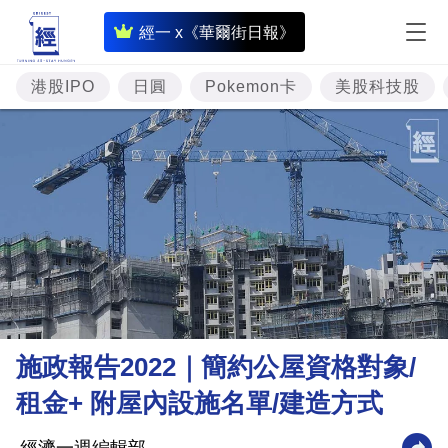
即
經一 x《華爾街日報》
時
財
港股IPO
日圓
Pokemon卡
美股科技股
經
專
題
投
資
樓
市
理
施政報告2022｜簡約公屋資格對象/
財
租金+ 附屋內設施名單/建造方式
商
業