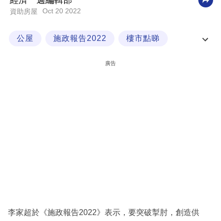
經濟一週編輯部
Oct 20 2022
資助房屋
科
技
公屋
施政報告2022
樓市點睇
職
簡約公屋
場
廣告
生
活
時
事
專
欄
訂
閱
專
李家超於《施政報告2022》表示，要突破掣肘，創造供
區