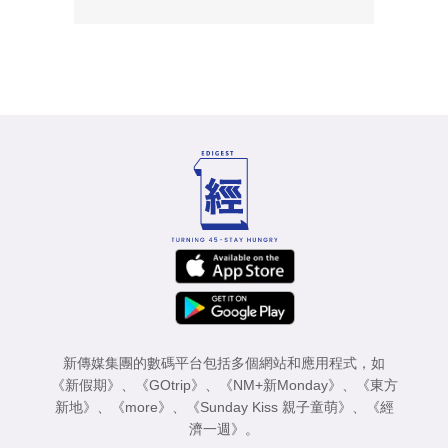
新傳媒集團的數碼平台包括多個網站和應用程式，如
《新假期》
、
《GOtrip》
、
《NM+新Monday》
、
《東方
新地》
、
《more》
、
《Sunday Kiss 親子童萌》
、
《經
濟一週》
。