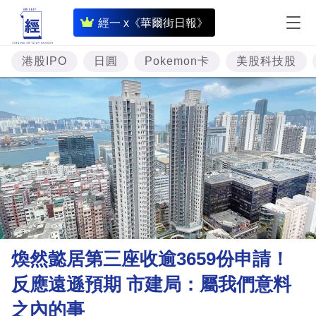
即
經一 x《華爾街日報》
時
財
港股IPO
日圓
Pokemon卡
美股科技股
經
專
題
投
資
樓
市
理
煥然懿居第三座收逾3659份申請！
財
反應遠遜預期 市建局：屬我們意料
商
之內的事
業