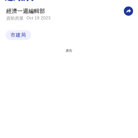
科
經濟一週編輯部
技
Oct 19 2023
資助房屋
職
市建局
場
生
廣告
活
時
事
專
欄
訂
閱
專
區