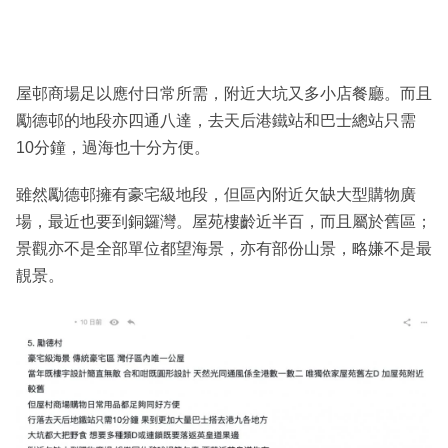
屋邨商場足以應付日常所需，附近大坑又多小店餐廳。而且
勵德邨的地段亦四通八達，去天后港鐵站和巴士總站只需
10分鐘，過海也十分方便。
雖然勵德邨擁有豪宅級地段，但區內附近欠缺大型購物廣
場，最近也要到銅鑼灣。屋苑樓齡近半百，而且屬於舊區；
景觀亦不是全部單位都望海景，亦有部份山景，略嫌不是最
靚景。