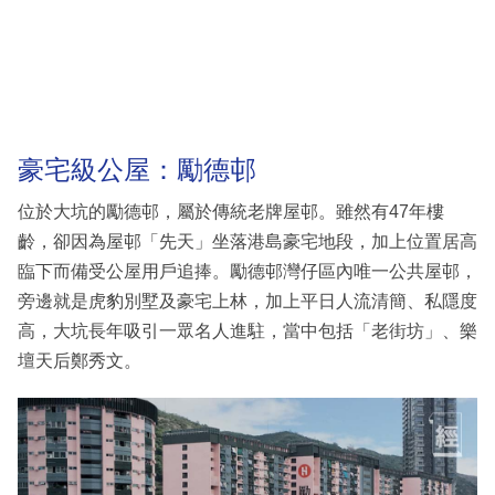
豪宅級公屋：勵德邨
位於大坑的勵德邨，屬於傳統老牌屋邨。雖然有47年樓
齡，卻因為屋邨「先天」坐落港島豪宅地段，加上位置居高
臨下而備受公屋用戶追捧。勵德邨灣仔區內唯一公共屋邨，
旁邊就是虎豹別墅及豪宅上林，加上平日人流清簡、私隱度
高，大坑長年吸引一眾名人進駐，當中包括「老街坊」、樂
壇天后鄭秀文。