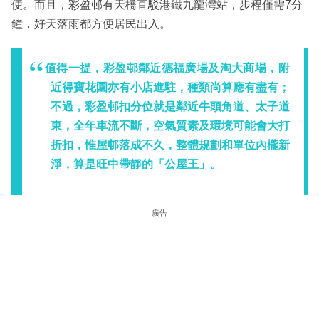
便。而且，彩盈邨有天橋直駁港鐵九龍灣站，步程僅需7分
鐘，好天落雨都方便居民出入。
值得一提，彩盈邨鄰近德福廣場及淘大商場，附
近得寶花園亦有小店進駐，種類尚算應有盡有；
不過，彩盈邨扣分位就是鄰近牛頭角道、太子道
東，全年車流不斷，空氣質素及環境可能會大打
折扣，惟屋邨落成不久，整體規劃和單位內櫳新
淨，算是旺中帶靜的「公屋王」。
廣告