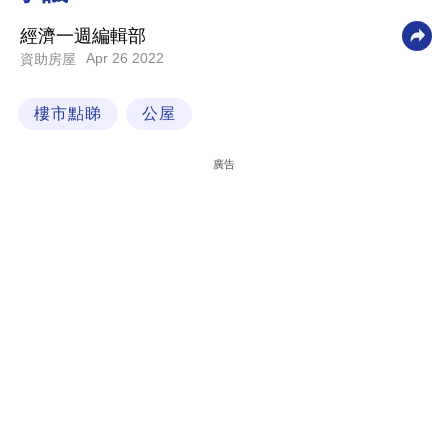
科
經濟一週編輯部
技
Apr 26 2022
資助房屋
職
樓市點睇
公屋
場
生
廣告
活
時
事
專
欄
訂
閱
專
區