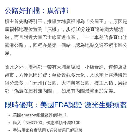
公路好拍檔：廣福邨
樓主首先拋磚引玉，推舉大埔廣福邨為「公屋王」，原因是
廣福邨地理位置夠「屈機」，步行10分鐘直達港鐵大埔墟
站，而且附近大量巴士線直達市區，「一上車差唔多直出吐
露港公路」，回程亦是第一個站，認為地點交通不紫市區公
屋。
除此之外，廣福邨一帶有大埔超級城、小店食肆、連鎖店及
超市，方便原區消費；至於景觀多元化，又以望吐露港海景
得分最多，而元州仔公園、大埔海濱公園。樓主又指，廣福
邨「係衰在屋村無內園」，如果有內園景就更加完美。
限時優惠：美國FDA認證 激光生髮頭盔
美國amazon鎖量及評價No. 1
輸入「NMG100」優惠碼額外減$100
香港用家真實試用 8週後效果已經顯著