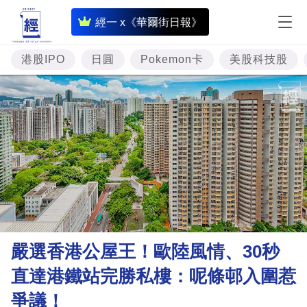
即
經一 x《華爾街日報》
時
財
港股IPO
日圓
Pokemon卡
美股科技股
經
專
題
投
資
樓
市
理
嚴選香港公屋王！歐陸風情、30秒
財
直達港鐵站完勝私樓：呢條邨入圍惹
商
爭議！
業