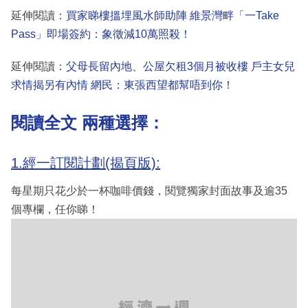
延伸閱讀：
買家睇樓搵埋風水師助陣 維景灣畔「一Take
Pass」即場簽約：象徵減10萬照殺！
延伸閱讀：
父母長留內地、公屋欠租3個月被收樓 戶主女兒
求情揭另有內情 網民：東張西望都幫唔到你！
閱讀全文 兩種選擇：
1.經一訂閱計劃(揭頁版):
每星期只花少於一杯咖啡價錢，閱覽獨家封面故事及逾35
個專欄，任你睇！