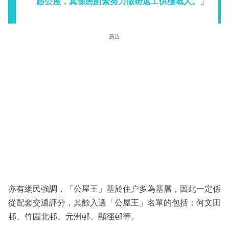
起公屋，真係懲罰緊努力做嘢返工供樓嘅人。」
廣告
亦有網民強調，「公屋王」基於住户多為基層，因此一定係
從配套交通評分，其餘入選「公屋王」名單的包括：何文田
邨、竹園北邨、元洲邨、顯徑邨等。