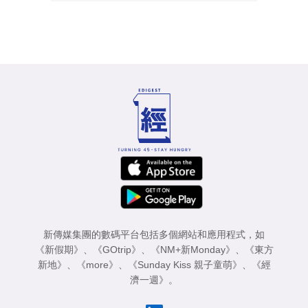
新傳媒集團的數碼平台包括多個網站和應用程式，如
《新假期》
、
《GOtrip》
、
《NM+新Monday》
、
《東方
新地》
、
《more》
、
《Sunday Kiss 親子童萌》
、
《經
濟一週》
。