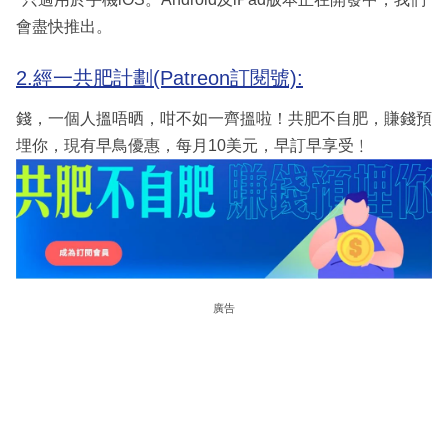
會盡快推出。
2.經一共肥計劃(Patreon訂閱號):
錢，一個人搵唔晒，咁不如一齊搵啦！共肥不自肥，賺錢預
埋你，現有早鳥優惠，每月10美元，早訂早享受﹗
廣告