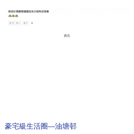
廣告
豪宅級生活圈—油塘邨