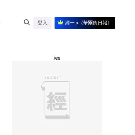
登入
經一 x《華爾街日報》
廣告