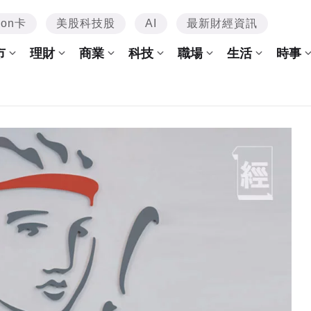
mon卡
美股科技股
AI
最新財經資訊
市
理財
商業
科技
職場
生活
時事