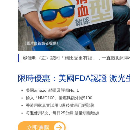
容佳明（左）認同「施比受更有福」，一直鼓勵同事
限時優惠：美國FDA認證 激光
美國amazon鎖量及評價No. 1
輸入「NMG100」優惠碼額外減$100
香港用家真實試用 8週後效果已經顯著
每週使用3次、每日25分鐘 髮量明顯增加
立即選購