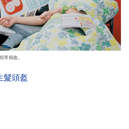
恒常捐血。
生髮頭盔