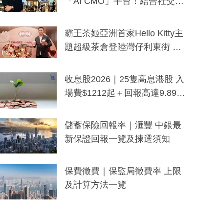
「AI CMO」平台！結合社交聆
聽與廣東話大模型 助中小企數
分鐘生成「貼地」宣傳短片
霸王茶姬亞洲首家Hello Kitty主
題超級茶倉登陸灣仔利東街 推
出首創「伯爵紅茶色」Hello Kitt
y及香港限定特調系列
收息股2026｜25隻高息港股 入
場費$1212起＋回報高達9.89
厘！持續更新
儲蓄保險回報率｜滙豐 中銀最
新保證回報一覽及揀選須知
保費徵費｜保監局徵費率 上限
及計算方法一覽