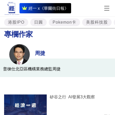
即
經一 x《華爾街日報》
時
財
港股IPO
日圓
Pokemon卡
美股科技股
經
專欄作家
專
題
周捷
投
資
普徠仕北亞區機構業務總監周捷
樓
市
理
矽谷之行 AI發展3大觀察
財
商