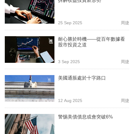
拆解收益投資新形勢
專
區
25 Sep 2025
周捷
耐心勝於時機——從百年數據看
股市投資之道
3 Sep 2025
周捷
美國通脹處於十字路口
12 Aug 2025
周捷
警惕美債債息或會突破6%