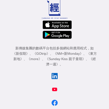
新傳媒集團的數碼平台包括多個網站和應用程式，如
《新假期》
、
《GOtrip》
、
《NM+新Monday》
、
《東方
新地》
、
《more》
、
《Sunday Kiss 親子童萌》
、
《經
濟一週》
。