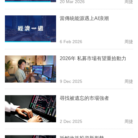
20 Mar 2026
周捷
業
科
當傳統能源遇上AI浪潮
技
職
6 Feb 2026
周捷
場
2026年 私募市場有望重拾動力
生
活
9 Dec 2025
周捷
時
事
尋找被遺忘的市場強者
專
欄
2 Dec 2025
周捷
訂
閱