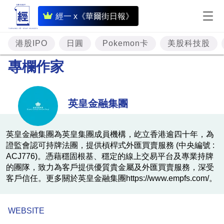
即
經一 x《華爾街日報》
時
財
港股IPO
日圓
Pokemon卡
美股科技股
經
專欄作家
專
題
英皇金融集團
投
資
英皇金融集團為英皇集團成員機構，屹立香港逾四十年，為
證監會認可持牌法團，提供槓桿式外匯買賣服務 (中央編號 :
樓
ACJ776)。憑藉穩固根基、穩定的線上交易平台及專業持牌
市
的團隊，致力為客戶提供優質貴金屬及外匯買賣服務，深受
客戶信任。更多關於英皇金融集團https://www.empfs.com/。
理
財
WEBSITE
商