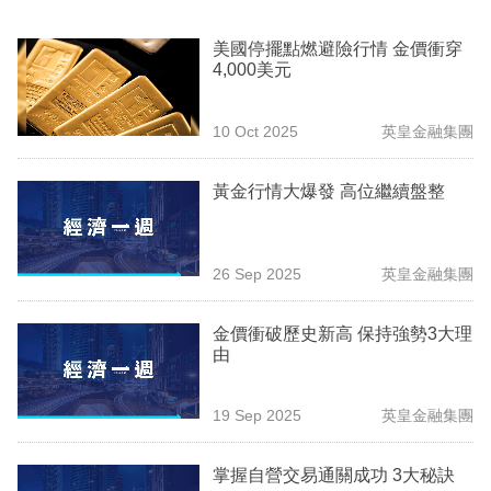
業
美國停擺點燃避險行情 金價衝穿
科
4,000美元
技
10 Oct 2025
英皇金融集團
職
場
黃金行情大爆發 高位繼續盤整
生
活
26 Sep 2025
英皇金融集團
時
事
金價衝破歷史新高 保持強勢3大理
由
專
欄
19 Sep 2025
英皇金融集團
訂
掌握自營交易通關成功 3大秘訣
閱