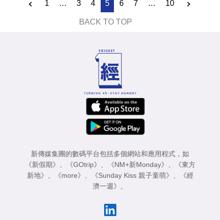
1
…
3
4
5
6
7
…
10
BACK TO TOP
新傳媒集團的數碼平台包括多個網站和應用程式，如
《新假期》
、
《GOtrip》
、
《NM+新Monday》
、
《東方
新地》
、
《more》
、
《Sunday Kiss 親子童萌》
、
《經
濟一週》
。