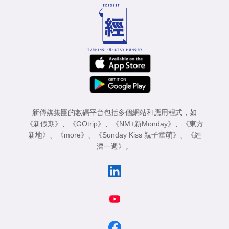
新傳媒集團的數碼平台包括多個網站和應用程式，如
《新假期》
、
《GOtrip》
、
《NM+新Monday》
、
《東方
新地》
、
《more》
、
《Sunday Kiss 親子童萌》
、
《經
濟一週》
。