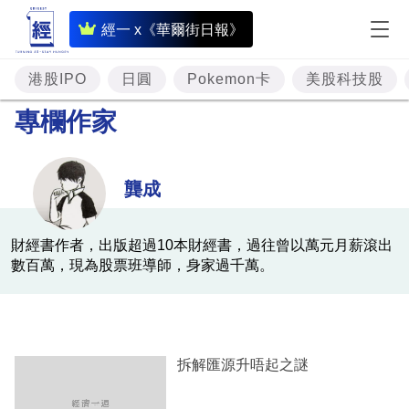
即
經一 x《華爾街日報》
時
財
港股IPO
日圓
Pokemon卡
美股科技股
經
專欄作家
專
題
龔成
投
資
財經書作者，出版超過10本財經書，過往曾以萬元月薪滾出
數百萬，現為股票班導師，身家過千萬。
樓
市
理
財
拆解匯源升唔起之謎
商