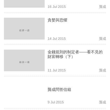
業
16 Jul 2015
龔成
科
貪婪與恐懼
技
職
場
14 Jul 2015
龔成
生
金錢規則的制定者——看不見的
活
財富轉移（下）
時
11 Jul 2015
龔成
事
專
龔成問答信箱
欄
訂
9 Jul 2015
龔成
閱