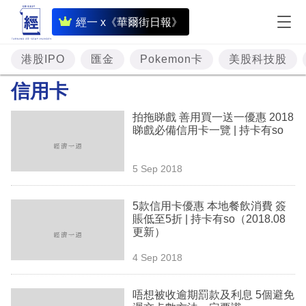
即
經一 x《華爾街日報》
時
財
港股IPO
匯金
Pokemon卡
美股科技股
經
信用卡
專
拍拖睇戲 善用買一送一優惠 2018
題
睇戲必備信用卡一覽 | 持卡有so
投
5 Sep 2018
資
樓
5款信用卡優惠 本地餐飲消費 簽
賬低至5折 | 持卡有so（2018.08
市
更新）
理
4 Sep 2018
財
唔想被收逾期罰款及利息 5個避免
商