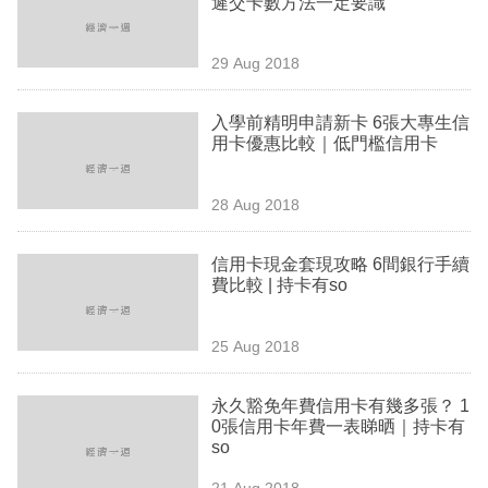
遲交卡數方法一定要識
業
科
29 Aug 2018
技
入學前精明申請新卡 6張大專生信
職
用卡優惠比較｜低門檻信用卡
場
28 Aug 2018
生
活
信用卡現金套現攻略 6間銀行手續
費比較 | 持卡有so
時
事
25 Aug 2018
專
欄
永久豁免年費信用卡有幾多張？ 1
0張信用卡年費一表睇晒｜持卡有
訂
so
閱
21 Aug 2018