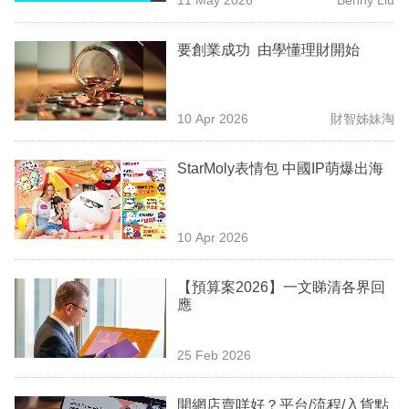
專
區
要創業成功 由學懂理財開始
10 Apr 2026
財智姊妹淘
StarMoly表情包 中國IP萌爆出海
10 Apr 2026
【預算案2026】一文睇清各界回
應
25 Feb 2026
開網店賣咩好？平台/流程/入貨點