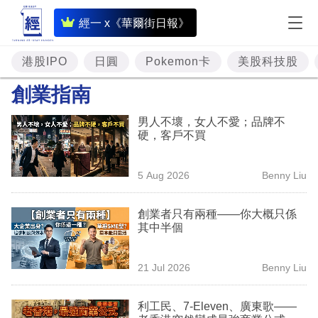
即
經一 x《華爾街日報》
時
財
港股IPO
日圓
Pokemon卡
美股科技股
經
創業指南
專
男人不壞，女人不愛；品牌不
題
硬，客戶不買
投
5 Aug 2026
Benny Liu
資
樓
創業者只有兩種——你大概只係
其中半個
市
理
21 Jul 2026
Benny Liu
財
利工民、7-Eleven、廣東歌——
商