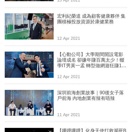
專
區
宏利紀榮道 成為顧客健康夥伴 集
團積極投放資源於康健業務
12 Apr 2021
【心動公司】大學期間開設電影
論壇成名 卻嫌年賺百萬太少！輟
學IT男黃一孟 轉型做網遊狂賺100
倍
12 Apr 2021
深圳前海創業故事｜90後女子落
戶前海 內地創業有辣有唔辣
11 Apr 2021
【嗶哩嗶哩】化身天使打救瀕死B