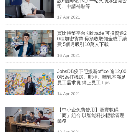
設6個孵化中心 一站式助港企開公
業
司、申請補貼等
科
17 Apr 2021
技
買比特幣平台Kikitrade 可投資逾2
職
0種加密貨幣 毋須收取佣金或手續
費 5個月吸引10萬人下載
場
16 Apr 2021
生
活
JobsDB疫下照搬新office 逾12,00
0呎為打機房、吧枱、哺乳室滿足
時
員工需求 附網上見工Tips
事
14 Apr 2021
專
欄
【中小企免費使用】滙豐數碼
「商」組合 以智能科技輕鬆管理
訂
業務
閱
13 Apr 2021