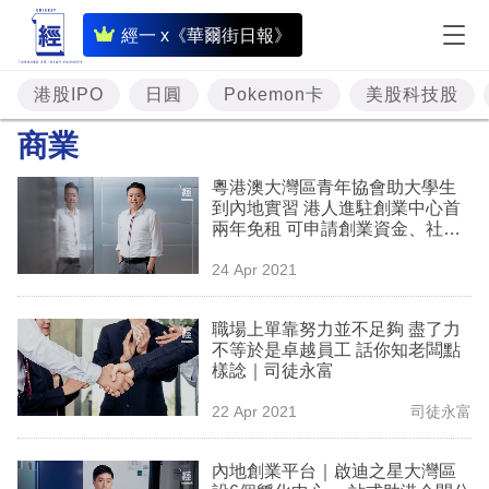
即
經一 x《華爾街日報》
時
財
港股IPO
日圓
Pokemon卡
美股科技股
經
商業
專
粵港澳大灣區青年協會助大學生
題
到內地實習 港人進駐創業中心首
兩年免租 可申請創業資金、社
投
保、薪金補貼
24 Apr 2021
資
樓
職場上單靠努力並不足夠 盡了力
不等於是卓越員工 話你知老闆點
市
樣諗｜司徒永富
理
22 Apr 2021
司徒永富
財
內地創業平台｜啟迪之星大灣區
商