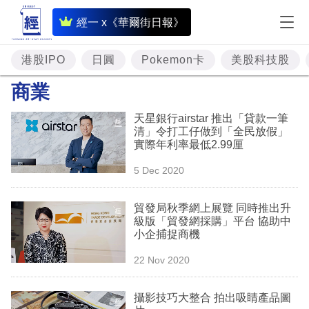
即
經一 x《華爾街日報》
時
財
港股IPO
日圓
Pokemon卡
美股科技股
經
商業
專
天星銀行airstar 推出「貸款一筆
題
清」令打工仔做到「全民放假」
實際年利率最低2.99厘
投
5 Dec 2020
資
樓
貿發局秋季網上展覽 同時推出升
級版「貿發網採購」平台 協助中
市
小企捕捉商機
理
22 Nov 2020
財
攝影技巧大整合 拍出吸睛產品圖
商