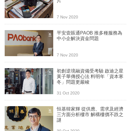
片
業
科
7 Nov 2020
技
平安壹賬通PAOB 推多種服務為
職
中小企解決資金問題
場
7 Nov 2020
生
活
初創逆境融資備受考驗 啟迪之星
黃子華傳授心法 料明年「資本寒
時
冬」問題更嚴峻
事
31 Oct 2020
專
欄
恒基韓家輝 從供應、需求及經濟
三方面分析樓市 解構樓價不跌之
訂
謎
閱
30 Oct 2020