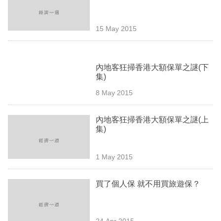
業
科
15 May 2015
技
職
內地客狂掃香港大額保單之謎(下
場
集)
8 May 2015
生
活
內地客狂掃香港大額保單之謎(上
集)
時
事
1 May 2015
專
欄
買了個人保 就不用買旅遊保？
訂
閱
24 Apr 2015