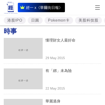
即
經一 x《華爾街日報》
時
財
港股IPO
日圓
Pokemon卡
美股科技股
經
時事
專
懂理財女人最好命
題
投
29 May 2015
資
樓
有「綁」未為險
市
理
22 May 2015
財
華麗過身
商