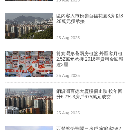
專
區
區內客入市粉嶺百福花園3房 以8
28萬元獲承接
25 Aug 2025
筲箕灣形薈兩房租盤 外區客月租
2.52萬元承接 2016年貨租金回報
逾3厘
25 Aug 2025
銅鑼灣百德大廈樓價止跌 按年回
升6.7% 3房戶675萬元成交
25 Aug 2025
西營盤怡豐閣三房戶 家庭客582