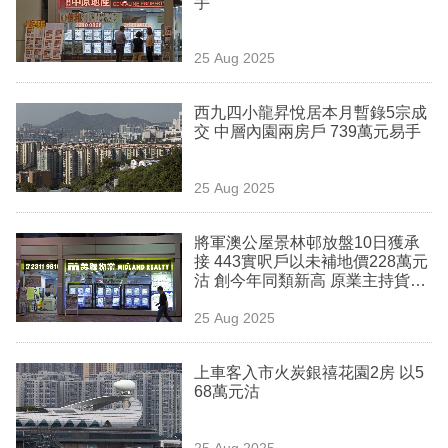
手
業
科
25 Aug 2025
技
西九四小龍昇悅居本月暫錄5宗成
職
交 中層內園兩房戶 739萬元易手
場
25 Aug 2025
生
活
將軍澳公屋景林邨放盤10日獲承
接 443實呎戶以未補地價228萬元
時
沽 創今年同類新高 原業主持貨約
事
6年 帳賺近2倍離場
25 Aug 2025
專
欄
上車客入市火炭銀禧花園2房 以5
68萬元沽
訂
閱
25 Aug 2025