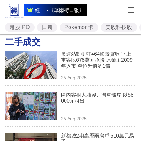
即
經一 x《華爾街日報》
時
財
港股IPO
日圓
Pokemon卡
美股科技股
經
二手成交
專
奧運站凱帆軒464海景實呎戶 上
題
車客以678萬元承接 原業主2009
年入市 單位升值約1倍
投
25 Aug 2025
資
樓
區內客租大埔淺月灣單號屋 以58
000元租出
市
理
25 Aug 2025
財
新都城2期高層兩房戶 510萬元易
商