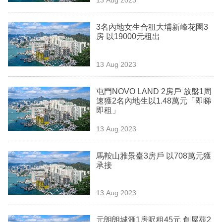
專
區
3名內地女生合租大埔新峰花園3
房 以19000元租出
13 Aug 2023
屯門NOVO LAND 2房戶 放盤1周
速獲2名內地生以1.48萬元「即睇
即租」
13 Aug 2023
馬鞍山雅景臺3房戶 以708萬元獲
承接
13 Aug 2023
元朗朗城滙1房呎租45元 創屋苑2