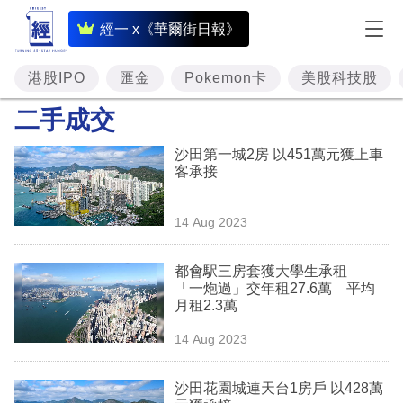
即
經一 x《華爾街日報》
時
財
港股IPO
匯金
Pokemon卡
美股科技股
經
二手成交
專
沙田第一城2房 以451萬元獲上車
題
客承接
投
14 Aug 2023
資
樓
都會駅三房套獲大學生承租
「一炮過」交年租27.6萬 平均
市
月租2.3萬
理
14 Aug 2023
財
沙田花園城連天台1房戶 以428萬
商