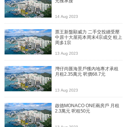
元獲承接
業
科
14 Aug 2023
技
票王新盤顯威力 二手交投續受壓
職
中原十大屋苑本周末4宗成交 較上
周多1宗
場
13 Aug 2023
生
活
灣仔尚匯海景戶獲內地專才承租
月租2.35萬元 呎價68.7元
時
事
13 Aug 2023
專
欄
啟德MONACO ONE兩房戶 月租
2.3萬元 呎租50元
訂
閱
13 Aug 2023