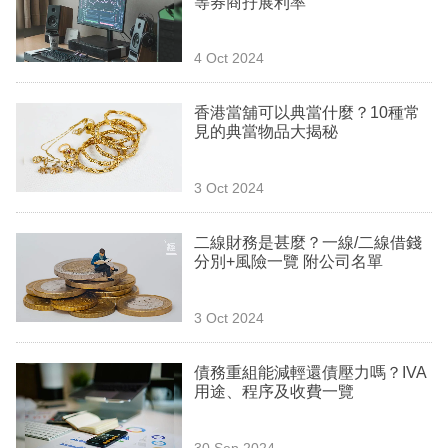
等券商孖展利率
業
科
4 Oct 2024
技
香港當舖可以典當什麼？10種常
職
見的典當物品大揭秘
場
3 Oct 2024
生
活
二線財務是甚麼？一線/二線借錢
分別+風險一覽 附公司名單
時
事
3 Oct 2024
專
欄
債務重組能減輕還債壓力嗎？IVA
用途、程序及收費一覽
訂
閱
30 Sep 2024