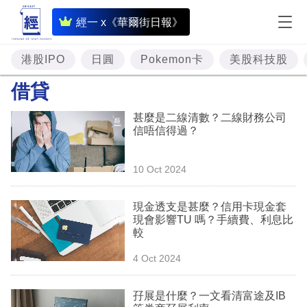
即
經一 x《華爾街日報》
時
財
港股IPO
日圓
Pokemon卡
美股科技股
經
借貸
專
甚麼是二線清數？二線財務公司
題
信唔信得過？
投
10 Oct 2024
資
樓
現金透支是甚麼？信用卡現金套
現會影響TU 嗎？手續費、利息比
市
較
理
4 Oct 2024
財
孖展是什麼？一文看清富途及IB
商