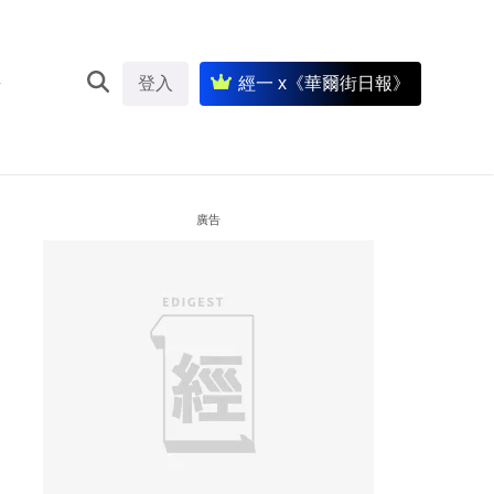
登入
經一 x《華爾街日報》
廣告