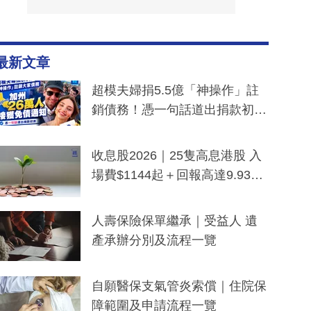
最新文章
超模夫婦捐5.5億「神操作」註
銷債務！憑一句話道出捐款初
衷：加州26萬人接獲免債通知、
一度被誤當詐騙手段
收息股2026｜25隻高息港股 入
場費$1144起＋回報高達9.93
厘！持續更新
人壽保險保單繼承｜受益人 遺
產承辦分別及流程一覽
自願醫保支氣管炎索償｜住院保
障範圍及申請流程一覽