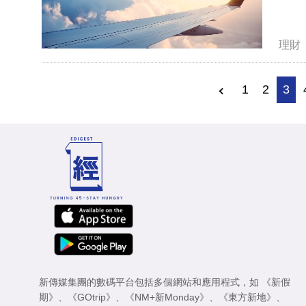
理財
1
2
3
新傳媒集團的數碼平台包括多個網站和應用程式，如
《新假
期》
、
《GOtrip》
、
《NM+新Monday》
、
《東方新地》
、