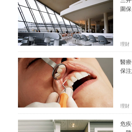
三井
圍保
理財
醫療
保注
理財
危疾