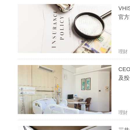
VH
官方
理財
CE
及投
理財