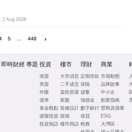
2 Aug 2026
4
5
…
448
即時財經
專題
投資
樓市
理財
商業
港股
大市消息
定期存款
市場動態
美股
二手成交
保險
品牌故事
外匯
資助房屋
儲蓄
中小企
債券
新盤
強積金
創業指南
基金觀點
裝修設計
數字銀行
營商資源庫
虛擬投資
按揭
借貸
ESG
投資熱話
樓市熱話
稅務
大灣區
信用卡
經一品牌大