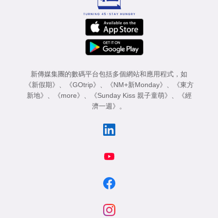
新傳媒集團的數碼平台包括多個網站和應用程式，如
《新假期》
、
《GOtrip》
、
《NM+新Monday》
、
《東方
新地》
、
《more》
、
《Sunday Kiss 親子童萌》
、
《經
濟一週》
。