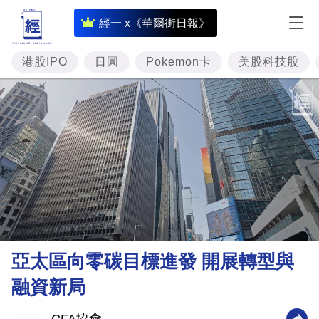
即
經一 x《華爾街日報》
時
財
港股IPO
日圓
Pokemon卡
美股科技股
經
專
題
投
資
樓
市
理
亞太區向零碳目標進發 開展轉型與
財
融資新局
商
業