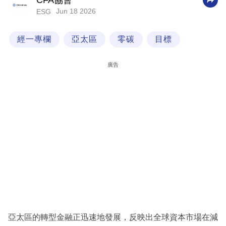
CFA協會
Jun 18 2026
ESG
科
技
經一專欄
亞太區
零碳
目標
職
場
廣告
生
活
時
事
專
欄
訂
閱
專
亞太區的轉型金融正迅速地發展，反映出全球資本市場在減
區