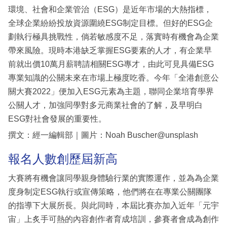
環境、社會和企業管治（ESG）是近年市場的大熱指標，
全球企業紛紛投放資源圍繞ESG制定目標。但好的ESG企
劃執行極具挑戰性，倘若敏感度不足，落實時有機會為企業
帶來風險。現時本港缺乏掌握ESG要素的人才，有企業早
前就出價10萬月薪聘請相關ESG專才，由此可見具備ESG
專業知識的公關未來在市場上極度吃香。今年「全港創意公
關大賽2022」便加入ESG元素為主題，聯同企業培育學界
公關人才，加強同學對多元商業社會的了解，及早明白
ESG對社會發展的重要性。
撰文：經一編輯部｜圖片：Noah Buscher@unsplash
報名人數創歷屆新高
大賽將有機會讓同學親身體驗行業的實際運作，並為為企業
度身制定ESG執行或宣傳策略，他們將在在專業公關團隊
的指導下大展所長。與此同時，本屆比賽亦加入近年「元宇
宙」上炙手可熱的內容創作者育成培訓，參賽者會成為創作