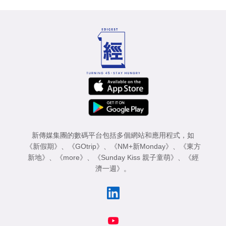
新傳媒集團的數碼平台包括多個網站和應用程式，如
《新假期》
、
《GOtrip》
、
《NM+新Monday》
、
《東方
新地》
、
《more》
、
《Sunday Kiss 親子童萌》
、
《經
濟一週》
。