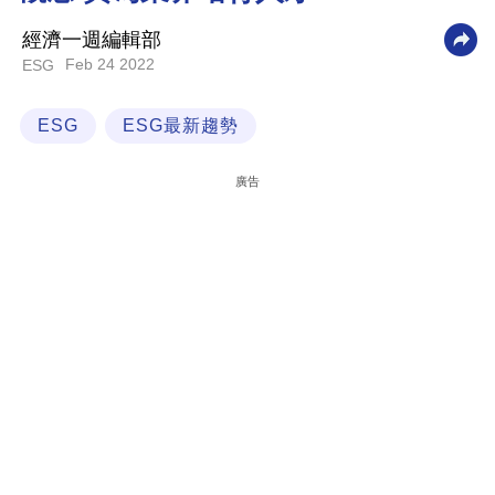
科
經濟一週編輯部
技
Feb 24 2022
ESG
職
ESG
ESG最新趨勢
場
生
廣告
活
時
事
專
欄
訂
閱
專
區