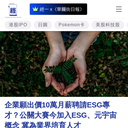
即
經一 x《華爾街日報》
時
財
港股IPO
日圓
Pokemon卡
美股科技股
經
專
題
投
資
樓
市
理
企業願出價10萬月薪聘請ESG專
財
才？公關大賽今加入ESG、元宇宙
商
概念 冀為業界培育人才
業