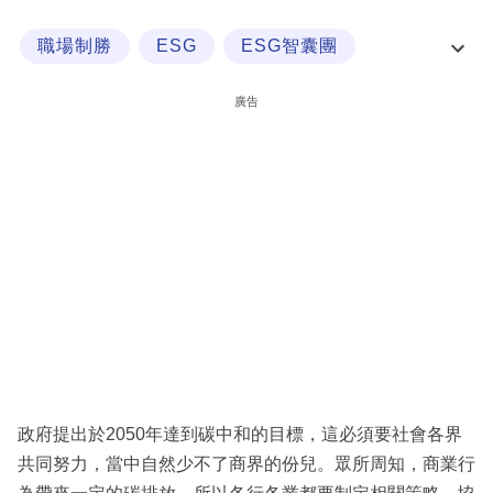
科
職場制勝
ESG
ESG智囊團
技
ESG最新趨勢
職
廣告
場
生
活
時
事
專
欄
訂
閱
政府提出於2050年達到碳中和的目標，這必須要社會各界
專
共同努力，當中自然少不了商界的份兒。眾所周知，商業行
區