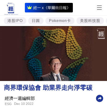
即
經一 x《華爾街日報》
時
財
港股IPO
日圓
Pokemon卡
美股科技股
經
專
題
投
資
樓
市
理
商界環保協會 助業界走向淨零碳
財
商
經濟一週編輯部
Dec 10 2022
ESG
業