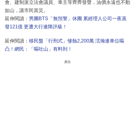
會、建制派立法會議員、車主等齊齊發聲，油價永遠也不動
如山，讓市民當災。
延伸閱讀：
男團BTS「無預警」休團 累經理人公司一夜蒸
發121億 更遭大行連降評級！
延伸閱讀：
移民盤「行刑式」慘蝕2,200萬 澐瀚連車位嘔
凸！網民：「嘔吐山」有料到！
廣告