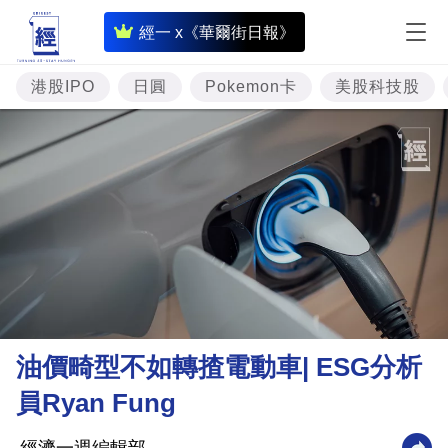
即
經一 x《華爾街日報》
時
財
港股IPO
日圓
Pokemon卡
美股科技股
經
專
題
投
資
樓
市
理
油價畸型不如轉揸電動車| ESG分析
財
員Ryan Fung
商
業