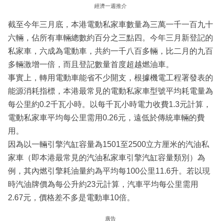
經濟一週推介
截至今年三月底，本港電動私家車數量為三萬一千一百九十
六輛，佔所有車輛總數約百分之三點四。今年三月新登記的
私家車，六成為電動車，共約一千八百多輛，比二月的九百
多輛激增一倍，而且登記數量首度超越燃油車。
事實上，轉用電動車能省不少開支，根據機電工程署發表的
能源消耗指標，本港最常見的電動私家車型號平均耗電量為
每公里約0.2千瓦小時。以每千瓦小時電力收費1.3元計算，
電動私家車平均每公里需用0.26元，遠低於傳統車輛的費
用。
因為以一輛引擎汽缸容量為1501至2500立方厘米的汽油私
家車（即本港最常見的汽油私家車引擎汽缸容量類別）為
例，其內燃引擎耗油量約為平均每100公里11.6升。若以現
時汽油牌價為每公升約23元計算，汽車平均每公里需用
2.67元，價格差不多是電動車10倍。
廣告