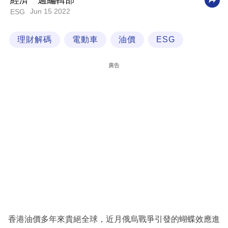
經濟一週編輯部
Jun 15 2022
ESG
科
技
理財解碼
電動車
油價
ESG
職
場
廣告
生
活
時
事
專
欄
訂
閱
專
香港油價多年來貴絕全球，近月俄烏戰爭引發的蝴蝶效應進
區