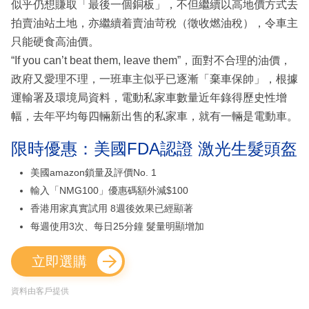
似乎仍想賺取「最後一個銅板」，不但繼續以高地價方式去
拍賣油站土地，亦繼續着賣油苛稅（徵收燃油稅），令車主
只能硬食高油價。
“If you can’t beat them, leave them”，面對不合理的油價，
政府又愛理不理，一班車主似乎已逐漸「棄車保帥」，根據
運輸署及環境局資料，電動私家車數量近年錄得歷史性增
幅，去年平均每四輛新出售的私家車，就有一輛是電動車。
限時優惠：美國FDA認證 激光生髮頭盔
美國amazon鎖量及評價No. 1
輸入「NMG100」優惠碼額外減$100
香港用家真實試用 8週後效果已經顯著
每週使用3次、每日25分鐘 髮量明顯增加
立即選購
資料由客戶提供