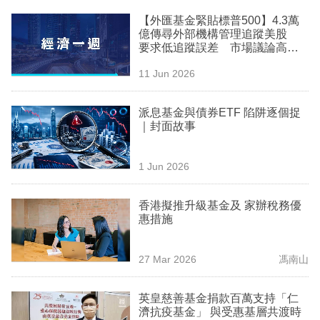
【外匯基金緊貼標普500】4.3萬
億傳尋外部機構管理追蹤美股
要求低追蹤誤差 市場議論高位
入市
11 Jun 2026
派息基金與債券ETF 陷阱逐個捉
｜封面故事
1 Jun 2026
香港擬推升級基金及 家辦稅務優
惠措施
27 Mar 2026
馮南山
英皇慈善基金捐款百萬支持「仁
濟抗疫基金」 與受惠基層共渡時