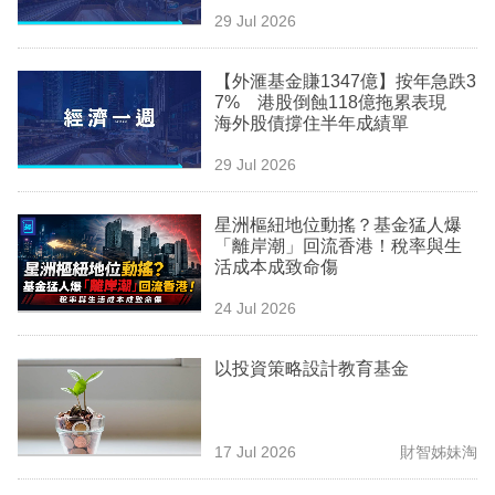
29 Jul 2026
【外滙基金賺1347億】按年急跌3
7% 港股倒蝕118億拖累表現
海外股債撐住半年成績單
29 Jul 2026
星洲樞紐地位動搖？基金猛人爆
「離岸潮」回流香港！稅率與生
活成本成致命傷
24 Jul 2026
以投資策略設計教育基金
17 Jul 2026
財智姊妹淘