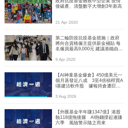
政府抗疫基金難救中型企業 疫情
後破產、清盤數字大增創3年新高
21 Apr 2020
第二輪防疫抗疫基金措施｜政府
將向合資格僱主提供薪金補貼 每
名僱員最高9,000元 建議港鐵由7
月起減價兩成
9 Apr 2020
【AI神童基金爆倉】450億美元一
個月蒸發近八成 3至4倍槓桿買A
I基建沽軟件股 據報持倉遭巨頭
接手
3 Aug 2026
【外匯基金半年賺1347億】港股
蝕118億拖後腿 AI熱錢撐起連賺
六季 風險警示隨之而來