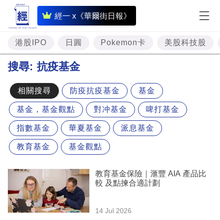
即
經一 x《華爾街日報》
時
財
港股IPO
日圓
Pokemon卡
美股科技股
經
搜尋:
抗疫基金
專
題
相關搜尋
防疫抗疫基金
基金
基金，基金觀點
對冲基金
啤打基金
投
資
指數基金
華夏基金
派息基金
樓
教育基金
基金觀點
市
教育基金保險｜滙豐 AIA 產品比
理
較 及點揀合適計劃
財
14 Jul 2026
商