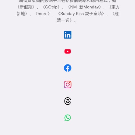
新傳媒集團的數碼平台包括多個網站和應用程式，如
《新假期》
、
《GOtrip》
、
《NM+新Monday》
、
《東方
新地》
、
《more》
、
《Sunday Kiss 親子童萌》
、
《經
濟一週》
。