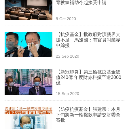
育教練補助今起接受申請
9 Oct 2020
【抗疫基金】批政府對演藝界支
援不足 馬逢國：有官員叫業界
申綜援
22 Sep 2020
【新冠肺炎】第三輪抗疫基金總
值240億 年度財赤料擴至逾3000
億
15 Sep 2020
【防疫抗疫基金】張建宗：本月
下旬將新一輪撥款申請交財委會
審批