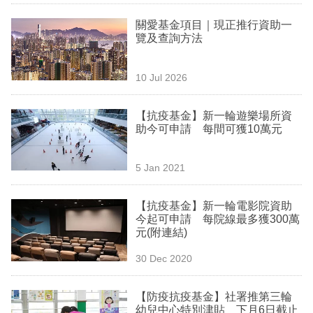
業
關愛基金項目｜現正推行資助一
覽及查詢方法
科
技
10 Jul 2026
職
場
【抗疫基金】新一輪遊樂場所資
助今可申請 每間可獲10萬元
生
活
5 Jan 2021
時
【抗疫基金】新一輪電影院資助
事
今起可申請 每院線最多獲300萬
元(附連結)
專
欄
30 Dec 2020
訂
【防疫抗疫基金】社署推第三輪
閱
幼兒中心特別津貼 下月6日截止